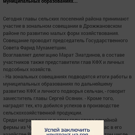
муниципальных образованиях...
Сегодня главы сельских поселений района принимают
участие в зональном совещании в Дрожжановском
районе по развитию малых форм хозяйствования.
Совещание проводит председатель Государственного
Совета Фарид Мухаметшин.
Возглавляет делегацию Марат Зиатдинов, в составе
участников также представители глав КФХ и личных
подсобных хозяйств.
- На зональных совещаниях подводятся итоги работы в
муниципальных образованиях по дальнейшему
развитию КФХ и личного подворья сельчан, - говорит
заместитель главы Сергей Осянин. - Кроме того,
наградят тех, кто добился успехов в производстве
сельскохозяйственной продукции.
Среди награжденных в этом году глава семейной
фермы из Чулпанихи Сергей Николаев. Сейчас в его
хозяйстве 80 голов крупнорогатого скота, в том числе