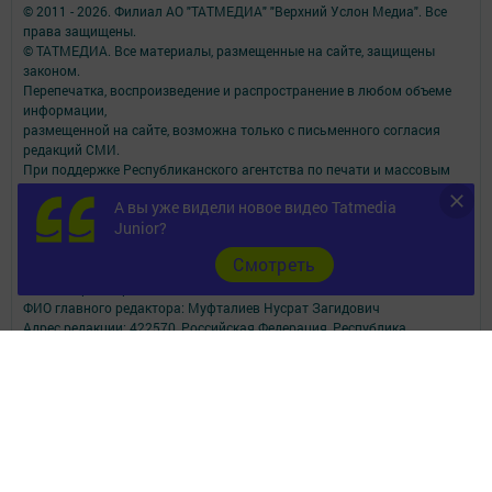
© 2011 - 2026. Филиал АО "ТАТМЕДИА" "Верхний Услон Медиа". Все
права защищены.
© ТАТМЕДИА. Все материалы, размещенные на сайте, защищены
законом.
Перепечатка, воспроизведение и распространение в любом объеме
информации,
размещенной на сайте, возможна только с письменного согласия
редакций СМИ.
При поддержке Республиканского агентства по печати и массовым
коммуникациям.
А вы уже видели новое видео Tatmedia
Наименование СМИ: Волжская новь
Junior?
СМИ зарегистрировано Федеральной службой по надзору в сфере
связи,
Cмотреть
информационных технологий и массовых коммуникаций
запись о регистрации СМИ ЭЛ № ФС 77 - 90167 от 07.10.2025
ФИО главного редактора: Муфталиев Нусрат Загидович
Адрес редакции: 422570, Российская Федерация, Республика
Татарстан, Верхнеуслонский муниципальный район, с. Верхний Услон,
ул. Чехова, д. 51
Адрес учредителя: 420066, Россия, Республика Татарстан, Г.Казань,
ул.Декабристов, д.2
Телефон редакции: (84379) 2-15-21
Электронная почта редакции: Volga_nov@mail.ru, volzhskaja-
nov@tatmedia.com
Сообщить о фактах коррупции можно по электронной почте: