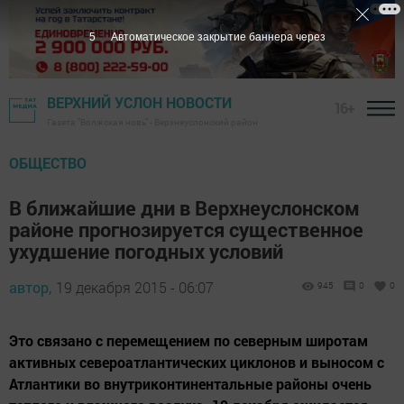
4
Автоматическое закрытие баннера через
ВЕРХНИЙ УСЛОН НОВОСТИ
16+
Газета "Волжская новь" - Верхнеуслонский район
ОБЩЕСТВО
В ближайшие дни в Верхнеуслонском
районе прогнозируется существенное
ухудшение погодных условий
автор,
19 декабря 2015 - 06:07
945
0
0
Это связано с перемещением по северным широтам
активных североатлантических циклонов и выносом с
Атлантики во внутриконтинентальные районы очень