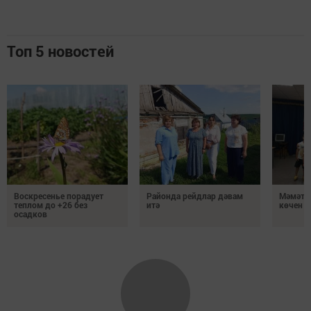
Топ 5 новостей
Воскресенье порадует
Районда рейдлар дәвам
Мәмәтх
теплом до +26 без
итә
көчен 
осадков