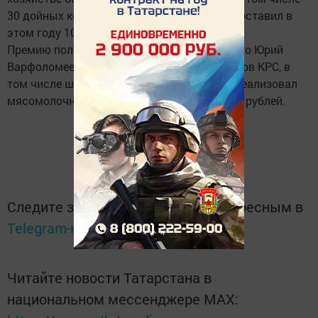
30 дойных коров. Валовый надой молока составил в
этом году 100 тонн.
Премию получит также житель Соболевского Юрий
Варфоломеев, у которого в подворье 12 голов КРС, в
том числе шесть коров. За 11 месяцев он реализовал
мясомолочной продукции на один миллион рублей.
Следите за самым важным и интересным в
Telegram-канале
Татмедиа
Читайте новости Татарстана в
национальном мессенджере MАХ: