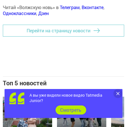
Читай «Волжскую новь» в
Телеграм
,
Вконтакте
,
Одноклассники
,
Дзен
Перейти на страницу новости
Топ 5 новостей
А вы уже видели новое видео Tatmedia
Junior?
Cмотреть