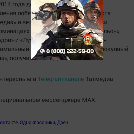
2014 года должен быть не менее 5%.
ения победителей: величина прироста
едиа» и величина плотности подписки.
номинациях «Лучший городской почтальон»,
дов» и «Лучший сельский почтальон».
имальный прирост, учитывается совокупный
а», получит 50 000 рублей.
интересным в
Telegram-канале
Татмедиа
в национальном мессенджере MАХ:
онтакте
,
Одноклассники
,
Дзен