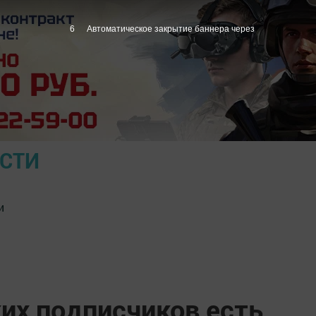
5
Автоматическое закрытие баннера через
ОСТИ
и
их подписчиков есть