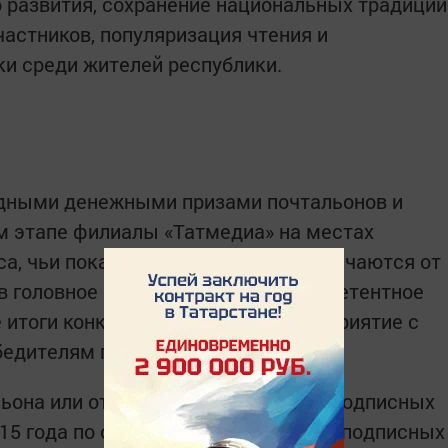
 развития, сохранение национальных традиций
частников, популяризация чтения и
и среди жителей республики.
дными денежными призами почтальонов и
м этапе филиалы «Татмедиа» на местах
а, чьи показатели значительно отличаются от
в головное подразделение, где компетентное
итоги конкурса и организует мероприятие с
едителям призов.
льона или отделения связи прирост подписных
015 года по отношению к количеству подписных