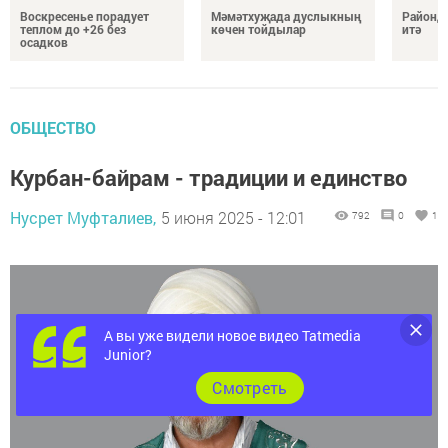
Воскресенье порадует
Мәмәтхуҗада дуслыкның
Районд
теплом до +26 без
көчен тойдылар
итә
осадков
ОБЩЕСТВО
Курбан-байрам - традиции и единство
Нусрет Муфталиев,
5 июня 2025 - 12:01
792
0
1
А вы уже видели новое видео Tatmedia
Junior?
Cмотреть