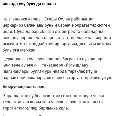
янында уяу булу да сорала.
Кызганычка каршы, Югары Ослан районында
церкариоз белән авыруның беренче очрагы теркәлгән
инде. Шуңа да барыбызга да, бигрәк тә балаларны
саклану сорала. Балаларның тән тиреләре нәфисрәк, ә
иммунитеты мондый тәэсирләргә чыдамлыгы кимрәк
булырга мөмкин.
Церкариоз - төче сулыкларда, бигрәк тә су кошлары
һәм төче су әкәм — төкәмнәре - йогышлану
чыганаклары булган урыннарда тереклек итүче
паразит личинкалары китереп чыгарган тире шешүе ул.
Авыруның билгеләре:
Зарарланган су белән контакттан соң тиредә черки
тешләгән яки кычыткан чакканга охшаган кычыта
торган тимгелләр барлыкка килә.