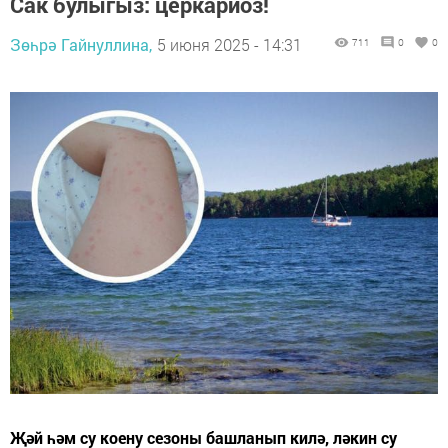
Сак булыгыз: церкариоз!
Зөһрә Гайнуллина,
5 июня 2025 - 14:31
711
0
0
Җәй һәм су коену сезоны башланып килә, ләкин су