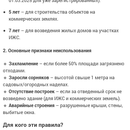
01.03.2025 для уже зарегистрированных).
5 лет
– для строительства объектов на
коммерческих землях.
7 лет
– для возведения жилых домов на участках
ИЖС.
2. Основные признаки неиспользования
🔹
Захламление
– если более 50% площади загрязнено
отходами.
🔹
Заросли сорняков
– высотой свыше 1 метра на
садовых/огородных наделах.
🔹
Отсутствие построек
– если за отведенный срок не
возведено здание (для ИЖС и коммерческих земель).
🔹
Аварийные строения
– разрушенные крыши, стены,
выбитые окна.
Для кого эти правила?