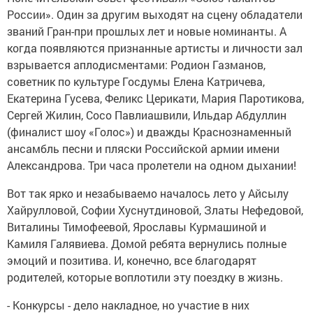
России». Один за другим выходят на сцену обладатели
званий Гран-при прошлых лет и новые номинанты. А
когда появляются признанные артисты и личности зал
взрывается аплодисментами: Родион Газманов,
советник по культуре Госдумы Елена Катричева,
Екатерина Гусева, Феликс Церикати, Мария Паротикова,
Сергей Жилин, Сосо Павлиашвили, Ильдар Абдуллин
(финалист шоу «Голос») и дважды Краснознаменный
ансамбль песни и пляски Российской армии имени
Александрова. Три часа пролетели на одном дыхании!
Вот так ярко и незабываемо началось лето у Айсылу
Хайрулловой, Софии Хуснутдиновой, Златы Нефедовой,
Виталины Тимофеевой, Ярославы Курмашиной и
Камиля Галявиева. Домой ребята вернулись полные
эмоций и позитива. И, конечно, все благодарят
родителей, которые воплотили эту поездку в жизнь.
- Конкурсы - дело накладное, но участие в них