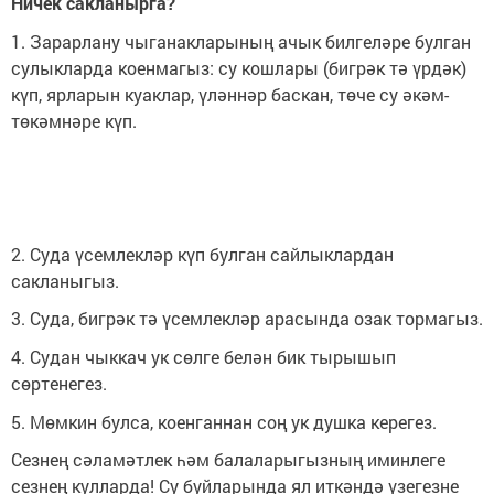
Ничек сакланырга?
1. Зарарлану чыганакларының ачык билгеләре булган
сулыкларда коенмагыз: су кошлары (бигрәк тә үрдәк)
күп, ярларын куаклар, үләннәр баскан, төче су әкәм-
төкәмнәре күп.
2. Суда үсемлекләр күп булган сайлыклардан
сакланыгыз.
3. Суда, бигрәк тә үсемлекләр арасында озак тормагыз.
4. Судан чыккач ук сөлге белән бик тырышып
сөртенегез.
5. Мөмкин булса, коенганнан соң ук душка керегез.
Сезнең сәламәтлек һәм балаларыгызның иминлеге
сезнең кулларда! Су буйларында ял иткәндә үзегезне