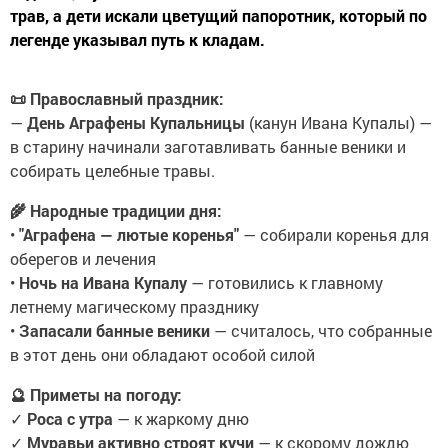
трав, а дети искали цветущий папоротник, который по
легенде указывал путь к кладам.
📜 Православный праздник:
—
День Аграфены Купальницы
(канун Ивана Купалы) —
в старину начинали заготавливать банные веники и
собирать целебные травы.
🌾 Народные традиции дня:
•
"Аграфена — лютые коренья"
— собирали коренья для
оберегов и лечения
•
Ночь на Ивана Купалу
— готовились к главному
летнему магическому празднику
•
Запасали банные веники
— считалось, что собранные
в этот день они обладают особой силой
🔮 Приметы на погоду:
✓
Роса с утра
— к жаркому дню
✓
Муравьи активно строят кучи
— к скорому дождю