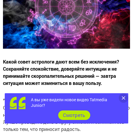
Какой совет астрологи дают всем без исключения?
Сохраняйте спокойствие, доверяйте интуиции и не
принимайте скоропалительных решений — завтра
ситуация может измениться в вашу пользу.
А вы уже видели новое видео Tatmedia
♈ Овен
Junior?
Сегодня ваше обаяние на высоте — используйте это! Но
не давайте обещаний: велик риск не сдержать слово.
Cмотреть
Лучше проведите день в кругу близких и занимайтесь
только тем, что приносит радость.