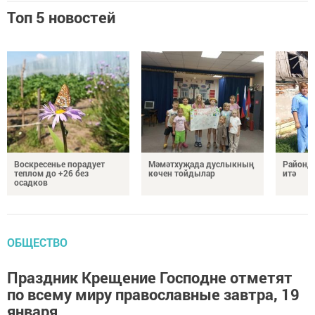
Топ 5 новостей
Воскресенье порадует
Мәмәтхуҗада дуслыкның
Районд
теплом до +26 без
көчен тойдылар
итә
осадков
ОБЩЕСТВО
Праздник Крещение Господне отметят
по всему миру православные завтра, 19
января