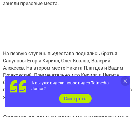
заняли призовые места.
На первую ступень пьедестала поднялись братья
Сапуновы Егор и Кирилл, Олег Козлов, Валерий
Алексеев. На втором месте Никита Платцев и Вадим
Гусаковский. Примечательно, что Кирилл и Никита
боролись с соперниками старше себя и оказались на
А вы уже видели новое видео Tatmedia
Junior?
голову выше их. Мы поздравляем наших спортсменов с
яркой победой!
Cмотреть
Следите за самым важным и интересным в
Telegram-канале
Татмедиа