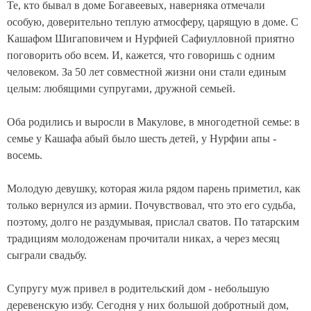
Те, кто бывал в доме Богавеевых, наверняка отмечали
особую, доверительно теплую атмосферу, царящую в доме. С
Кашафом Шигаповичем и Нурфией Сафиулловной приятно
поговорить обо всем. И, кажется, что говоришь с одним
человеком. За 50 лет совместной жизни они стали единым
целым: любящими супругами, дружной семьей.
Оба родились и выросли в Макулове, в многодетной семье: в
семье у Кашафа абый было шесть детей, у Нурфии апы -
восемь.
Молодую девушку, которая жила рядом парень приметил, как
только вернулся из армии. Почувствовал, что это его судьба,
поэтому, долго не раздумывая, прислал сватов. По татарским
традициям молодоженам прочитали никах, а через месяц
сыграли свадьбу.
Супругу муж привел в родительский дом - небольшую
деревенскую избу. Сегодня у них большой добротный дом,