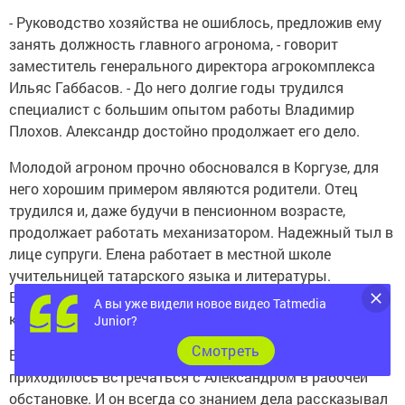
- Руководство хозяйства не ошиблось, предложив ему
занять должность главного агронома, - говорит
заместитель генерального директора агрокомплекса
Ильяс Габбасов. - До него долгие годы трудился
специалист с большим опытом работы Владимир
Плохов. Александр достойно продолжает его дело.
Молодой агроном прочно обосновался в Коргузе, для
него хорошим примером являются родители. Отец
трудился и, даже будучи в пенсионном возрасте,
продолжает работать механизатором. Надежный тыл в
лице супруги. Елена работает в местной школе
учительницей татарского языка и литературы.
Воспитывают сына, в этом году он перешел во второй
А вы уже видели новое видео Tatmedia
класс. Семья обеспечена жильем.
Junior?
Cмотреть
Бывая на полях хозяйства, мне неоднократно
приходилось встречаться с Александром в рабочей
обстановке. И он всегда со знанием дела рассказывал