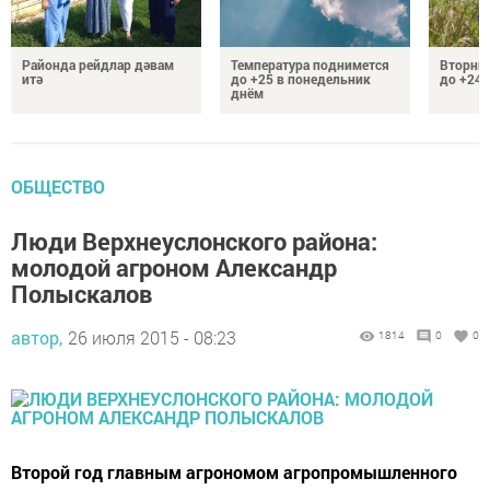
Районда рейдлар дәвам
Температура поднимется
Вторник
итә
до +25 в понедельник
до +24 
днём
ОБЩЕСТВО
Люди Верхнеуслонского района:
молодой агроном Александр
Полыскалов
автор,
26 июля 2015 - 08:23
1814
0
0
Второй год главным агрономом агропромышленного