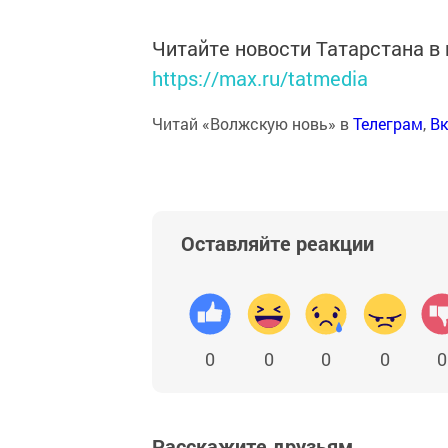
Читайте новости Татарстана 
https://max.ru/tatmedia
Читай «Волжскую новь» в
Телеграм
,
Вк
Оставляйте реакции
0
0
0
0
0
Расскажите друзьям