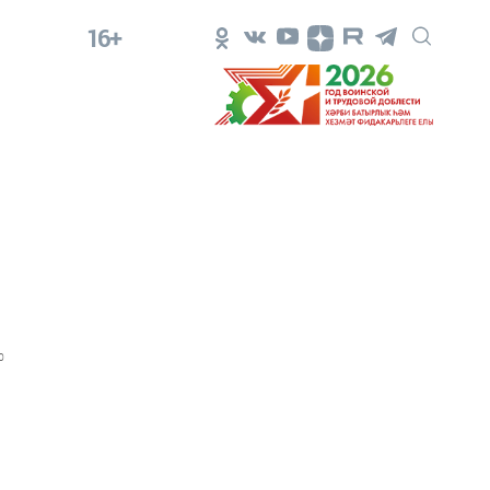
16+
0