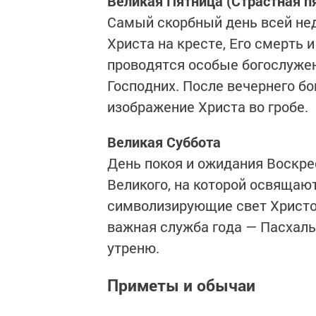
Великая Пятница (Страстная п
Самый скорбный день всей нед
Христа на кресте, Его смерть и
проводятся особые богослужен
Господних. После вечернего б
изображение Христа во гробе.
Великая Суббота
День покоя и ожидания Воскр
Великого, на которой освящают
символизирующие свет Христо
важная служба года — Пасхаль
утреню.
Приметы и обычаи