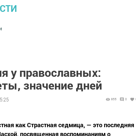
ОСТИ
и
я у православных:
еты, значение дней
5:25
855
0
стная как Страстная седмица, — это последняя
Пасхой, посвященная воспоминаниям о