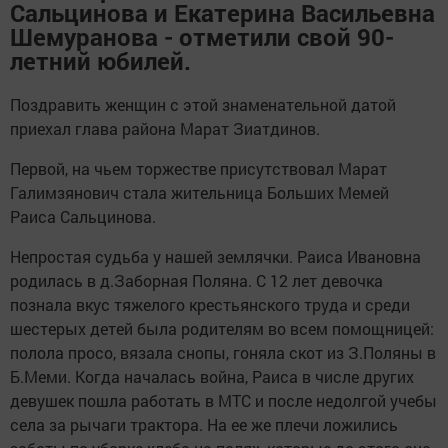
Сальцинова и Екатерина Васильевна
Шемуранова - отметили свой 90-
летний юбилей.
Поздравить женщин с этой знаменательной датой
приехал глава района Марат Зиатдинов.
Первой, на чьем торжестве присутствовал Марат
Галимзянович стала жительница Больших Мемей
Раиса Сальцинова.
Непростая судьба у нашей землячки. Раиса Ивановна
родилась в д.Заборная Поляна. С 12 лет девочка
познала вкус тяжелого крестьянского труда и среди
шестерых детей была родителям во всем помощницей:
полола просо, вязала снопы, гоняла скот из З.Поляны в
Б.Меми. Когда началась война, Раиса в числе других
девушек пошла работать в МТС и после недолгой учебы
села за рычаги трактора. На ее же плечи ложились