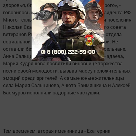
здоровья, благополучия и всего самого доброго», -
говорилось в поздравительном письме Президента РФ.
Много теплых слов прозвучало из уст главы поселения
Николая Скарлухина председателя районного совета
ветеранов Риммы Троицкой, представителя отдела
социальной защиты Минлегуль Шайдуллиной. Не
оставили без внимания сие событие и односельчане.
Анна Сальцинова, Анастасия Фарина, Анна Чадаева,
Мария Кудряшова посвятили виновнице торжества
песни своей молодости, вызвав массу положительных
эмоций среди зрителей. А самые юные жительницы
села Мария Сальцинова, Анюта Баймяшкина и Алексей
Басмуров исполнили задорные частушки.
Тем временем, вторая именинница - Екатерина