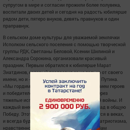
супругом в мире и согласии прожили более полувека,
воспитали двоих детей и сегодня на радость юбилярше
рядом дети, пятеро внуков, девять правнуков и один
праправнук.
В сельском доме культуры для уважаемой землячки
Исполком сельского поселения с помощью творческой
группы РДК, Светланы Беловой, Ксении Шилиной и
Александра Сорокина, организовали красивый
праздник. Первым обратился к юбилярше Марат
Зиатдинов, который поздравил ее не только от своего
имени, но и - Президента России Владимира Путина.
«Мы гордимся вашим поколением - поколением героев
и победителей, которые с честью прошли через
тяжелые испытания Великой Отечественной войны. И
каждый внес свой, поистине бесценный вклад в общую
Победу. Этот беспримерный подвиг останется в веках,
и всегда будет служить высшим мерилом патриотизма,
нравственности, верности долгу. Крепкого Вам