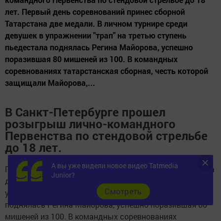
лет. Первый день соревнований принес сборной
Татарстана две медали. В личном турнире среди
девушек в упражнении "трап" на третью ступень
пьедестала поднялась Регина Майорова, успешно
поразившая 80 мишеней из 100. В командных
соревнованиях татарстанская сборная, честь которой
защищали Майорова,...
В Санкт-Петербурге прошел
розыгрыш лично-командного
Первенства по стендовой стрельбе
до 18 лет.
А вы уже видели новое видео Tatmedia
Первый день соревнований принес сборной Татарстана
Junior?
две медали. В личном турнире среди девушек в
Cмотреть
упражнении "трап" на третью ступень пьедестала
поднялась Регина Майорова, успешно поразившая 80
мишеней из 100. В командных соревнованиях