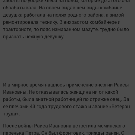
заботы по уборке хлеба на полях, которые до этого она
обрабатывала. На своем видавшем виды комбайне
девушка работала на полях родного района, а зимой
ремонтировала технику. В вихрастом комбайнере и
трактористе, по пояс измазанном мазуте, трудно было
признать нежную девушку…
И в мирное время нашлось применение энергии Раисы
Ивановны. Не отказывалась женщина ни от какой
работы, была знатной работницей по стрижке овец. За
ее плечами 43 года трудового стажа и звание «Ветеран
труда».
После войны Раиса Ивановна встретила меминского
паренька Петра. Он был фронтовик, трижды ранен. С