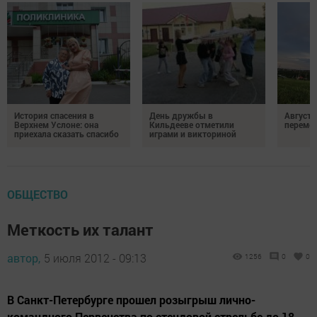
История спасения в
День дружбы в
Август 
Верхнем Услоне: она
Кильдееве отметили
переме
приехала сказать спасибо
играми и викториной
ОБЩЕСТВО
Меткость их талант
автор,
5 июля 2012 - 09:13
1256
0
0
В Санкт-Петербурге прошел розыгрыш лично-
командного Первенства по стендовой стрельбе до 18