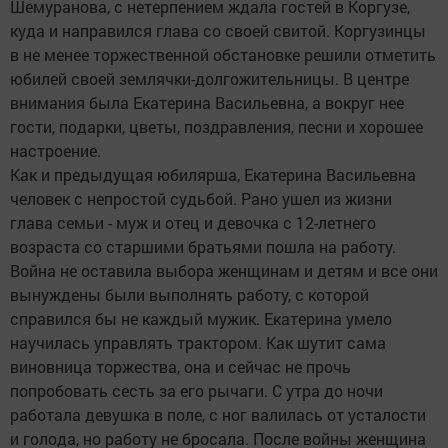
Шемуранова, с нетерпением ждала гостей в Коргузе,
куда и направился глава со своей свитой. Коргузинцы
в не менее торжественной обстановке решили отметить
юбилей своей землячки-долгожительницы. В центре
внимания была Екатерина Васильевна, а вокруг нее
гости, подарки, цветы, поздравления, песни и хорошее
настроение.
Как и предыдущая юбилярша, Екатерина Васильевна
человек с непростой судьбой. Рано ушел из жизни
глава семьи - муж и отец и девочка с 12-летнего
возраста со старшими братьями пошла на работу.
Война не оставила выбора женщинам и детям и все они
вынуждены были выполнять работу, с которой
справился бы не каждый мужик. Екатерина умело
научилась управлять трактором. Как шутит сама
виновница торжества, она и сейчас не прочь
попробовать сесть за его рычаги. С утра до ночи
работала девушка в поле, с ног валилась от усталости
и голода, но работу не бросала. После войны женщина