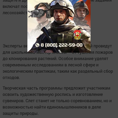
включат посадку саженцев и работу с
лесохозяйственным оборудованием.
Эксперты ведущих отраслевых организаций проведут
для школьников мастер-классы – от тушения пожаров
до клонирования растений. Особое внимание уделят
современным исследованиям в лесной сфере и
экологическим практикам, таким как раздельный сбор
отходов.
Творческая часть программы предложит участникам
освоить художественную роспись и изготовление
сувениров. Слет станет не только соревнованием, но и
возможностью найти единомышленников в деле
защиты природы.