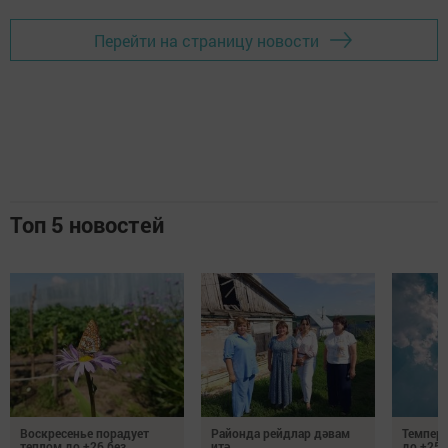
Перейти на страницу новости
Топ 5 новостей
Воскресенье порадует
Районда рейдлар дәвам
Темпер
теплом до +26 без
итә
до +25 