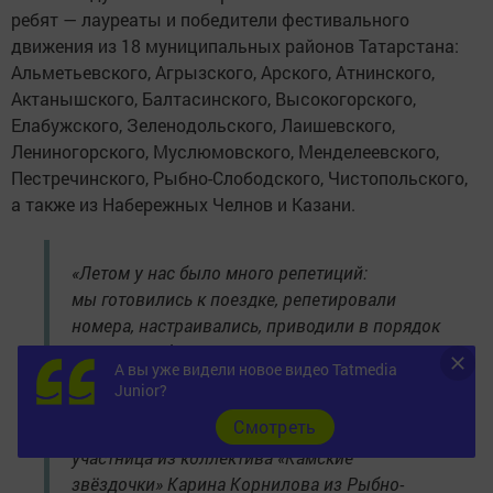
ребят — лауреаты и победители фестивального
движения из 18 муниципальных районов Татарстана:
Альметьевского, Агрызского, Арского, Атнинского,
Актанышского, Балтасинского, Высокогорского,
Елабужского, Зеленодольского, Лаишевского,
Лениногорского, Муслюмовского, Менделеевского,
Пестречинского, Рыбно-Слободского, Чистопольского,
а также из Набережных Челнов и Казани.
«Летом у нас было много репетиций:
мы готовились к поездке, репетировали
номера, настраивались, приводили в порядок
костюмы и форму. К смене мы подготовили
А вы уже видели новое видео Tatmedia
новый номер — военно-патриотический.
Junior?
Он уже стал одним из любимых. Именно его
Cмотреть
мы и везём с собой в Крым», — поделилась
участница из коллектива «Камские
звёздочки» Карина Корнилова из Рыбно-