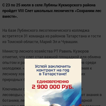
С 23 по 25 июля в селе Лубяны Кукморского района
пройдет VIII Слет школьных лесничеств «Сохраним лес
вместе».
На базе Лубянского лесотехнического колледжа
встретятся 31 команда из районов Татарстана и гости
из Томской области, Марий Эл и Чувашии.
Министр лесного хозяйства РТ Равиль Кузюров
отметил, что слет стал важной площадкой для обмена
опытом и развития экологических инициатив среди
молодежи. «Интерес подрастающего поколения к
лесному хозяйству – залог сохранения наших
природных богатств», – подчеркнул он.
Ключевым событием станет конкурс «Юные
лесоводы», где участники продемонстрируют знания в
ботанике, лесовосстановлении, противопожарной
защите и других направлениях. Практические задания