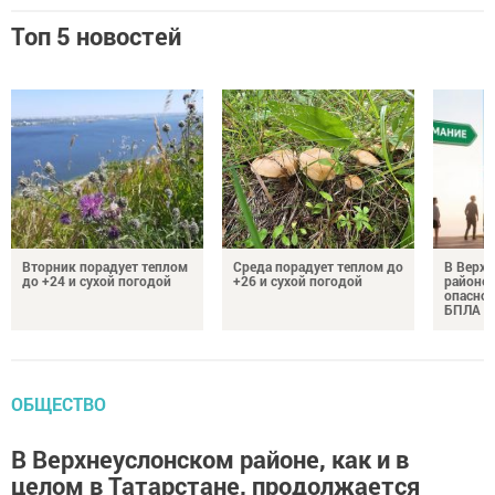
Топ 5 новостей
Вторник порадует теплом
Среда порадует теплом до
В Верх
до +24 и сухой погодой
+26 и сухой погодой
районе 
опаснос
БПЛА
ОБЩЕСТВО
В Верхнеуслонском районе, как и в
целом в Татарстане, продолжается