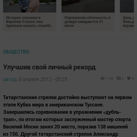
История спасения в
Переменная облачность и
День д
Верхнем Услоне: она
дожди ожидаются 31
Кильде
приехала сказать спасибо
июля
играми 
ОБЩЕСТВО
Улучшив свой личный рекорд
автор,
6 апреля 2012 - 05:25
1143
0
0
Татарстанские стрелки достойно выступают на первом
этапе Кубка мира в американском Туссане.
Завершились соревнования в упражнении «дубль-
трап», по итогам которых заслуженный мастер спорта
Василий Мосин занял 20 место, поразив 138 мишеней
из 150. Другой татарстанский стрелок Александр