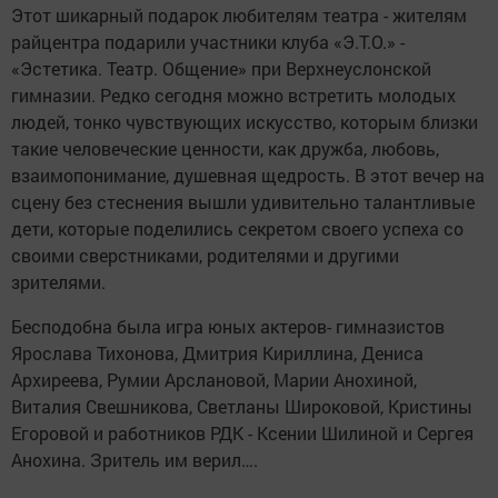
Этот шикарный подарок любителям театра - жителям
райцентра подарили участники клуба «Э.Т.О.» -
«Эстетика. Театр. Общение» при Верхнеуслонской
гимназии. Редко сегодня можно встретить молодых
людей, тонко чувствующих искусство, которым близки
такие человеческие ценности, как дружба, любовь,
взаимопонимание, душевная щедрость. В этот вечер на
сцену без стеснения вышли удивительно талантливые
дети, которые поделились секретом своего успеха со
своими сверстниками, родителями и другими
зрителями.
Бесподобна была игра юных актеров- гимназистов
Ярослава Тихонова, Дмитрия Кириллина, Дениса
Архиреева, Румии Арслановой, Марии Анохиной,
Виталия Свешникова, Светланы Широковой, Кристины
Егоровой и работников РДК - Ксении Шилиной и Сергея
Анохина. Зритель им верил….