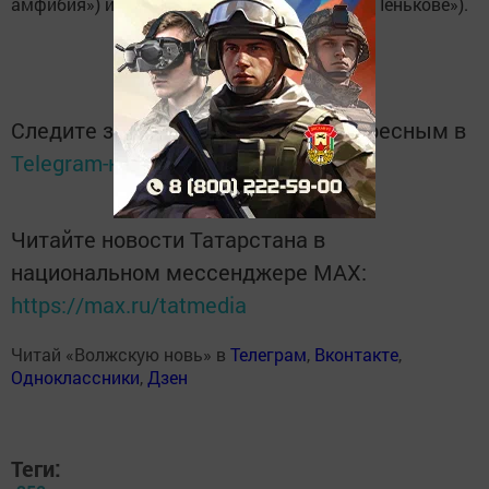
амфибия») и Майей Менглет («Дело было в Пенькове»).
Следите за самым важным и интересным в
Telegram-канале
Татмедиа
Читайте новости Татарстана в
национальном мессенджере MАХ:
https://max.ru/tatmedia
Читай «Волжскую новь» в
Телеграм
,
Вконтакте
,
Одноклассники
,
Дзен
Теги: