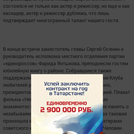
состоялся не только как актер и режиссер, но еще и как
каскадер, актер и режиссер дубляжа, что лишь
подтверждает многогранный талант нашего гостя.
В конце встречи заместитель главы Сергей Осянин и
руководитель исполкома местного отделения партии
«единороссов» Фарида Янтыкова, преподнесли гостям
юбилейную книгу о районе. Собравшиеся также
поддержали идею о создании в нашем районе Клуба
любителей российского и татарстанского кино,
президентом которого стал Сергей Быстрицкий. Плакат
фильма «Непутевая невестка» с автографами
знаменитостей осталась в нашем районе, как память о
незабываемой встрече. Ведь в последний раз таковая
произошла в нашем районе 30 лет назад с актерами
советского кино Владимиром Кореневым («Человек-