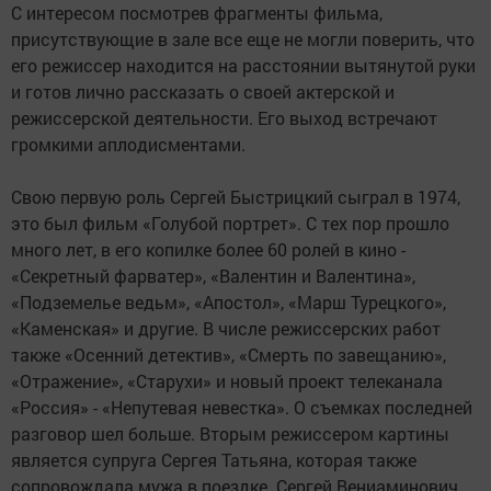
С интересом посмотрев фрагменты фильма,
присутствующие в зале все еще не могли поверить, что
его режиссер находится на расстоянии вытянутой руки
и готов лично рассказать о своей актерской и
режиссерской деятельности. Его выход встречают
громкими аплодисментами.
Свою первую роль Сергей Быстрицкий сыграл в 1974,
это был фильм «Голубой портрет». С тех пор прошло
много лет, в его копилке более 60 ролей в кино -
«Секретный фарватер», «Валентин и Валентина»,
«Подземелье ведьм», «Апостол», «Марш Турецкого»,
«Каменская» и другие. В числе режиссерских работ
также «Осенний детектив», «Смерть по завещанию»,
«Отражение», «Старухи» и новый проект телеканала
«Россия» - «Непутевая невестка». О съемках последней
разговор шел больше. Вторым режиссером картины
является супруга Сергея Татьяна, которая также
сопровождала мужа в поездке. Сергей Вениаминович