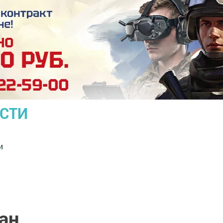
ОСТИ
и
ан