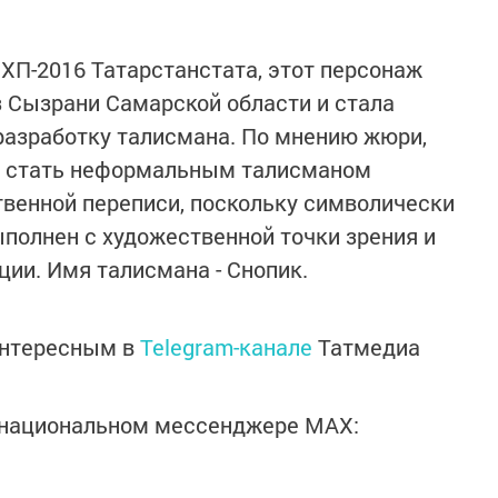
СХП-2016 Татарстанстата, этот персонаж
 Сызрани Самарской области и стала
разработку талисмана. По мнению жюри,
н стать неформальным талисманом
венной переписи, поскольку символически
ыполнен с художественной точки зрения и
ии. Имя талисмана - Снопик.
интересным в
Telegram-канале
Татмедиа
в национальном мессенджере MАХ: