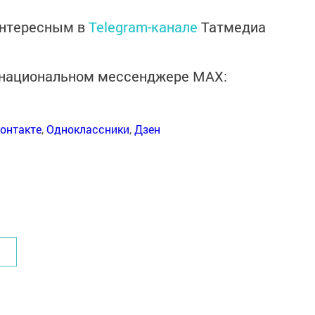
интересным в
Telegram-канале
Татмедиа
в национальном мессенджере MАХ:
онтакте
,
Одноклассники
,
Дзен