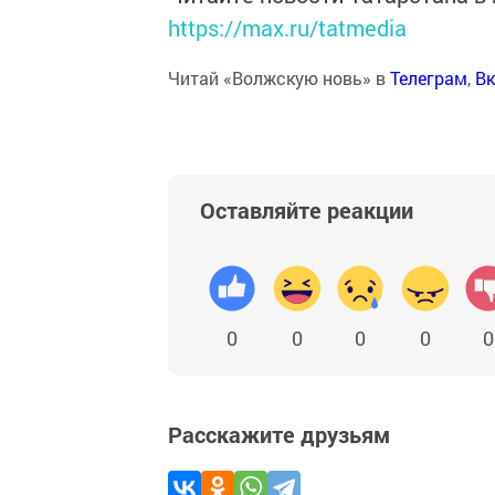
https://max.ru/tatmedia
Читай «Волжскую новь» в
Телеграм
,
Вк
Оставляйте реакции
0
0
0
0
0
Расскажите друзьям