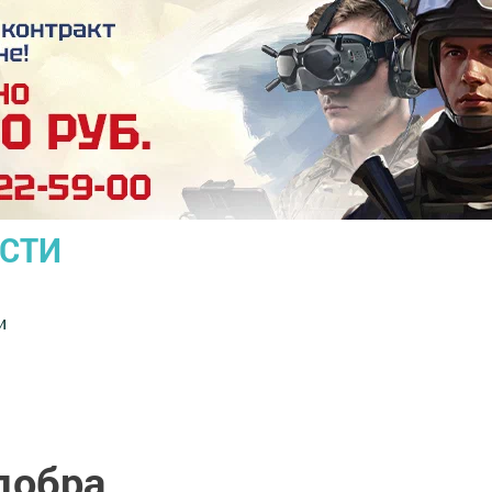
ОСТИ
и
обра...