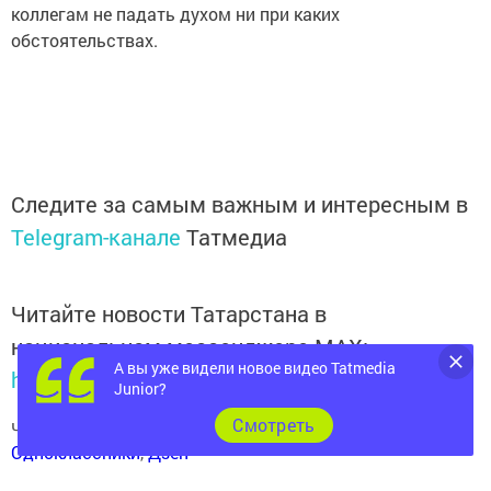
коллегам не падать духом ни при каких
обстоятельствах.
Следите за самым важным и интересным в
Telegram-канале
Татмедиа
Читайте новости Татарстана в
национальном мессенджере MАХ:
А вы уже видели новое видео Tatmedia
https://max.ru/tatmedia
Junior?
Cмотреть
Читай «Волжскую новь» в
Телеграм
,
Вконтакте
,
Одноклассники
,
Дзен