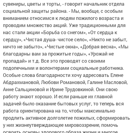
сувениры, цветы и торты, - говорит начальник отдела
социальной защиты района. - Мы, вообще, с особым
вниманием относимся к людям пожилого возраста и
проводим множество акций. Уже традиционными для
нас стали акции «Борьба со снегом», «От сердца к
сердцу», «Чистая душа- чистое село», «Никто не забыт,
ничто не забыто», «Чистые окна», «Добрая весна», «Мы
благодарны вам за прожитые годы», «Урожай не
пропадай» и т.д. Все это проводят со своими
подопечными и волонтерами социальные работника.
Особые слова благодарности хочу адресовать Елене
Абдрахмановой, Любови Романовой, Галине Масловой,
Анне Сальциновой и Ирине Трудовкиной. Они свою
работу знают хорошо. И если раньше их главной
задачей было оказание бытовых услуг, то теперь вся
работа ориентирована на то, чтобы максимально
продлить активное долголетие пожилых, сформировать
у них жизнеутверждающее мировоззрение, помочь
освоить основы здорового образа жизни и многое