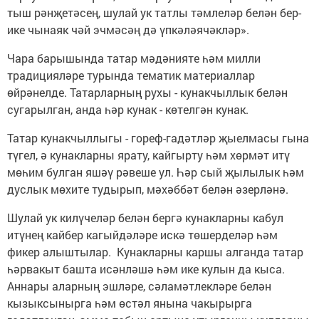
тыш рәнҗетәсең, шулай ук татлы тәмлеләр белән бер-
ике чынаяк чәй эчмәсәң дә үпкәләячәкләр».
Чара барышында татар мәдәнияте һәм милли
традицияләре турында тематик материаллар
өйрәнелде. Татарларның рухы - кунакчыллык белән
сугарылган, анда һәр кунак - көтелгән кунак.
Татар кунакчыллыгы - гореф-гадәтләр җыелмасы гына
түгел, ә кунакларны ярату, кайгырту һәм хөрмәт итү
мөһим булган яшәү рәвеше ул. Һәр сый җылылык һәм
дуслык мөхите тудырып, мәхәббәт белән әзерләнә.
Шулай ук килүчеләр белән бергә кунакларны кабул
итүнең кайбер кагыйдәләре искә төшерделәр һәм
фикер алыштылар. Кунакларны каршы алганда татар
һәрвакыт башта исәнләшә һәм ике кулын да кыса.
Аннары аларның эшләре, сәламәтлекләре белән
кызыксынырга һәм өстәл янына чакырырга