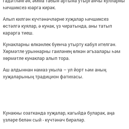
гадәтләнгән, әмма табын артына утырганчы кулларны
һичшиксез юарга кирәк.
Алып килгән күчтәнәчләрне хуҗалар һичшиксез
өстәлгә куялар, ә кунак, үз чиратында, аны татып
карарга тиеш.
Кунакларны өлкәнлек буенча утырту кабул ителгән.
Хөрмәтле урыннарны гаиләнең өлкән әгъзалары һәм
хөрмәтле кунаклар алып тора.
Аш алдыннан намаз укыла – ул йорт һәм аның
хуҗаларының традицион фатихасы.
Кунакны озатканда хуҗалар, кагыйдә буларак, аңа
үзләре белән сый - күчтәнәч бирәләр.