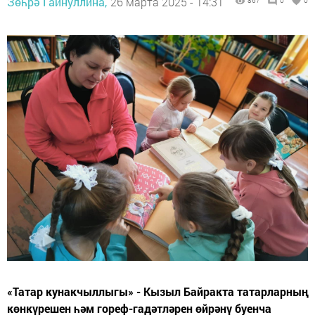
Зөһрә Гайнуллина,
26 марта 2025 - 14:31
867
0
0
«Татар кунакчыллыгы» - Кызыл Байракта татарларның
көнкүрешен һәм гореф-гадәтләрен өйрәнү буенча