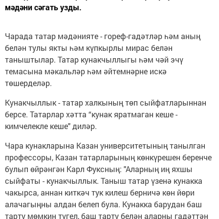
мәдәни сәгать узды.
Чарада татар мәдәнияте - гореф-гадәтләр һәм аның
белән тулы якты һәм күпкырлы мирас белән
таныштылар. Татар кунакчыллыгы һәм чәй эчү
темасына мәкальләр һәм әйтемнәрне искә
төшерделәр.
Кунакчыллык - татар халкының төп сыйфатларыннан
берсе. Татарлар хәтта “кунак яратмаган кеше -
кимчелекле кеше" диләр.
Чара кунакларына Казан университетының танылган
профессоры, Казан татарларының көнкүрешен беренче
булып өйрәнгән Карл Фуксның: "Аларның иң яхшы
сыйфаты - кунакчыллык. Таныш татар үзенә кунакка
чакырса, аннан киткәч тук килеш берничә көн йөри
алачагыңны алдан белеп була. Кунакка барудан баш
тарту мөмкин түгел, баш тарту белән аларны гадәттән