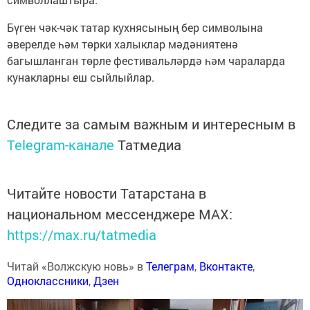
Бүген чәк-чәк татар кухнясының бер символына
әверелде һәм төрки халыклар мәдәниятенә
багышланган төрле фестивальләрдә һәм чараларда
кунакларны еш сыйлыйлар.
Следите за самым важным и интересным в
Telegram-канале
Татмедиа
Читайте новости Татарстана в
национальном мессенджере MАХ:
https://max.ru/tatmedia
Читай «Волжскую новь» в
Телеграм
,
Вконтакте
,
Одноклассники
,
Дзен