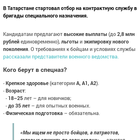
В Татарстане стартовал отбор на контрактную службу в
бригады специального назначения.
Кандидатам предлагают
высокие выплаты
(до
2,8 млн
рублей
единовременно),
льготы
и
экипировку нового
поколения
. О требованиях к бойцам и условиях службы
рассказали представители военного ведомства.
Кого берут в спецназ?
-
Крепкое здоровье
(категории
А, А1, А2
).
-
Возраст
:
-
18–25
лет – для новичков;
-
до 35 лет
– для опытных военных.
-
Физическая подготовка
– обязательна.
«Мы ищем не просто бойцов, а патриотов,
готовых служить по зову сердца»,
– отметил