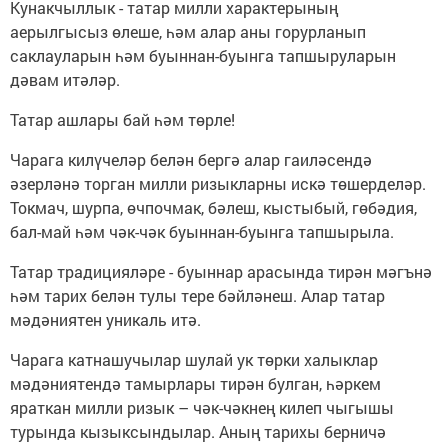
Кунакчыллык - татар милли характерының
аерылгысыз өлеше, һәм алар аны горурланып
саклауларын һәм буыннан-буынга тапшыруларын
дәвам итәләр.
Татар ашлары бай һәм төрле!
Чарага килүчеләр белән бергә алар гаиләсендә
әзерләнә торган милли ризыкларны искә төшерделәр.
Токмач, шурпа, өчпочмак, бәлеш, кыстыбый, гөбәдия,
бал-май һәм чәк-чәк буыннан-буынга тапшырыла.
Татар традицияләре - буыннар арасында тирән мәгънә
һәм тарих белән тулы тере бәйләнеш. Алар татар
мәдәниятен уникаль итә.
Чарага катнашучылар шулай ук төрки халыклар
мәдәниятендә тамырлары тирән булган, һәркем
яраткан милли ризык – чәк-чәкнең килеп чыгышы
турында кызыксындылар. Аның тарихы берничә