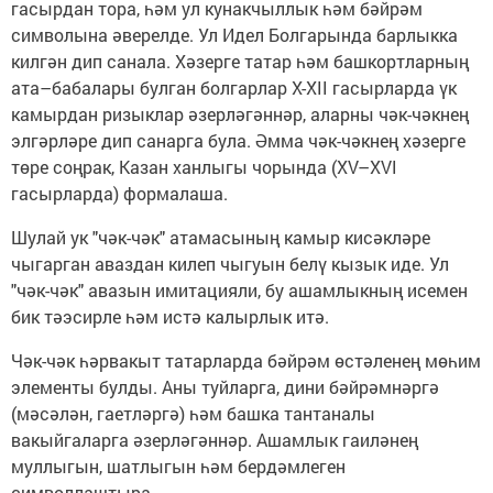
гасырдан тора, һәм ул кунакчыллык һәм бәйрәм
символына әверелде. Ул Идел Болгарында барлыкка
килгән дип санала. Хәзерге татар һәм башкортларның
ата–бабалары булган болгарлар X-XII гасырларда үк
камырдан ризыклар әзерләгәннәр, аларны чәк-чәкнең
элгәрләре дип санарга була. Әмма чәк-чәкнең хәзерге
төре соңрак, Казан ханлыгы чорында (XV–XVI
гасырларда) формалаша.
Шулай ук "чәк-чәк" атамасының камыр кисәкләре
чыгарган аваздан килеп чыгуын белү кызык иде. Ул
"чәк-чәк" авазын имитацияли, бу ашамлыкның исемен
бик тәэсирле һәм истә калырлык итә.
Чәк-чәк һәрвакыт татарларда бәйрәм өстәленең мөһим
элементы булды. Аны туйларга, дини бәйрәмнәргә
(мәсәлән, гаетләргә) һәм башка тантаналы
вакыйгаларга әзерләгәннәр. Ашамлык гаиләнең
муллыгын, шатлыгын һәм бердәмлеген
символлаштыра.