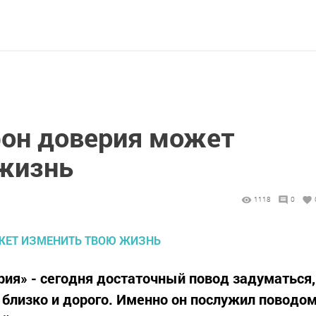
фон доверия может
жизнь
1118
0
рия» - сегодня достаточный повод задуматься,
е близко и дорого. Именно он послужил поводо