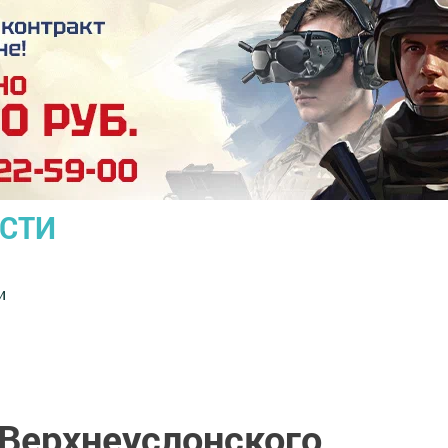
ОСТИ
и
 Верхнеуслонского