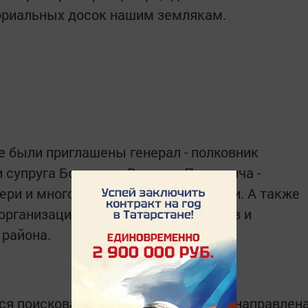
ориальных досок нашим землякам.
 были приглашены генерал - полковник
 супруга Бомонина Виктора Петровича -
чери и многочисленные родственники. А также
рганизаций и трудовых коллективов и
 района.
ся поисковая деятельность. Работа направлен