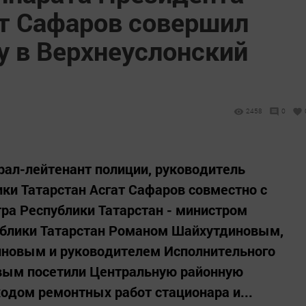
ат Сафаров совершил
у в Верхнеуслонский
2458
0
ерал-лейтенант полиции, руководитель
ки Татарстан Асгат Сафаров совместно с
ра Республики Татарстан - министром
ублики Татарстан Романом Шайхутдиновым,
иновым и руководителем Исполнительного
вым посетили Центральную районную
ходом ремонтных работ стационара и...