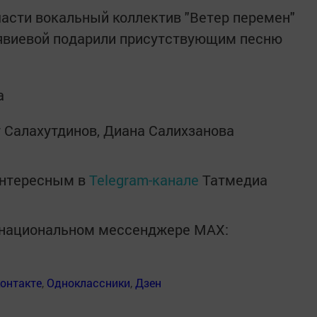
асти вокальный коллектив "Ветер перемен"
явиевой подарили присутствующим песню
а
т Салахутдинов, Диана Салихзанова
интересным в
Telegram-канале
Татмедиа
в национальном мессенджере MАХ:
онтакте
,
Одноклассники
,
Дзен