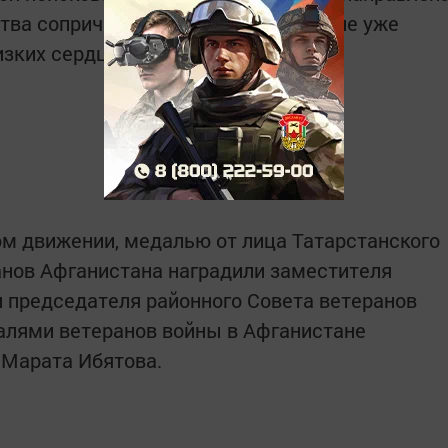
ства сопричастности к подвигам, ныне уже
изких сердцу каждого человека.
ом движении, медалью от лица Татарстанского
анов Афганистана наградили заместителя
и председателя районного Совета ветеранов
алями ветеранов войны в Афганистане
 Марата Ибятова.