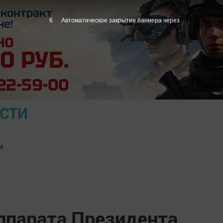
5
Автоматическое закрытие баннера через
ОСТИ
и
ппарата Президента