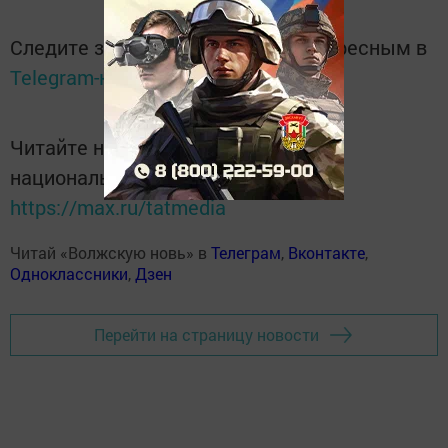
Следите за самым важным и интересным в
Telegram-канале
Татмедиа
Читайте новости Татарстана в
национальном мессенджере MАХ:
https://max.ru/tatmedia
Читай «Волжскую новь» в
Телеграм
,
Вконтакте
,
Одноклассники
,
Дзен
Перейти на страницу новости