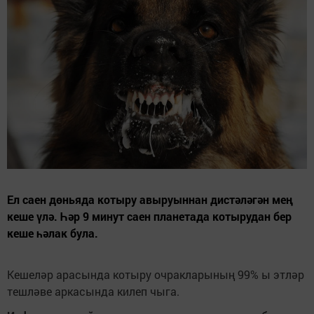
Ел саен дөньяда котыру авыруыннан дистәләгән мең
кеше үлә. Һәр 9 минут саен планетада котырудан бер
кеше һәлак була.
Кешеләр арасында котыру очракларының 99% ы этләр
тешләве аркасында килеп чыга.