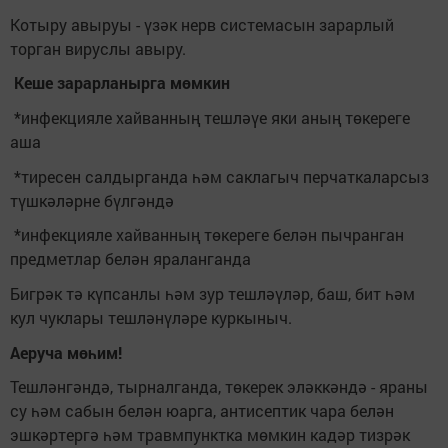
Котыру авыруы - үзәк нерв системасын зарарлый
торган вируслы авыру.
Кеше зарарланырга мөмкин
*инфекцияле хайванның тешләүе яки аның төкереге
аша
*тиресен салдырганда һәм саклагыч перчаткаларсыз
түшкәләрне бүлгәндә
*инфекцияле хайванның төкереге белән пычранган
предметлар белән яраланганда
Бигрәк тә күпсанлы һәм зур тешләүләр, баш, бит һәм
кул чуклары тешләнүләре куркыныч.
Аеруча мөһим!
Тешләнгәндә, тырналганда, төкерек эләккәндә - яраны
су һәм сабын белән юарга, антисептик чара белән
эшкәртергә һәм травмпунктка мөмкин кадәр тизрәк