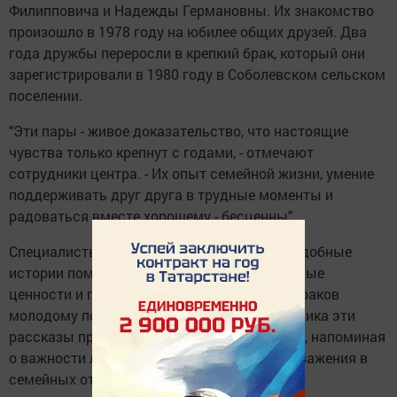
Филипповича и Надежды Германовны. Их знакомство
произошло в 1978 году на юбилее общих друзей. Два
года дружбы переросли в крепкий брак, который они
зарегистрировали в 1980 году в Соболевском сельском
поселении.
"Эти пары - живое доказательство, что настоящие
чувства только крепнут с годами, - отмечают
сотрудники центра. - Их опыт семейной жизни, умение
поддерживать друг друга в трудные моменты и
радоваться вместе хорошему - бесценны".
Специалисты центра подчеркивают, что подобные
истории помогают сохранять веру в семейные
ценности и передавать традиции крепких браков
молодому поколению. В преддверии праздника эти
рассказы приобретают особую значимость, напоминая
о важности любви, верности и взаимного уважения в
семейных отношениях.