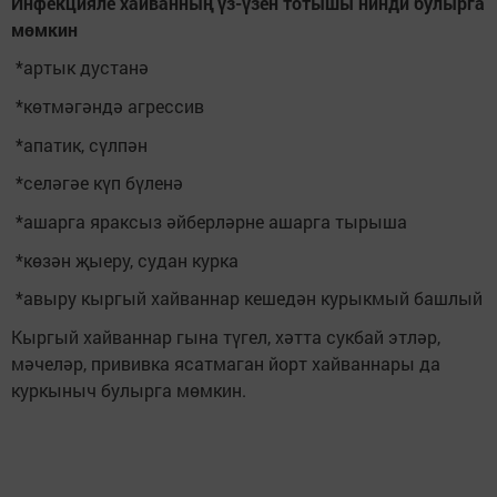
Инфекцияле хайванның үз-үзен тотышы нинди булырга
мөмкин
*артык дустанә
*көтмәгәндә агрессив
*апатик, сүлпән
*селәгәе күп бүленә
*ашарга яраксыз әйберләрне ашарга тырыша
*көзән җыеру, судан курка
*авыру кыргый хайваннар кешедән курыкмый башлый
Кыргый хайваннар гына түгел, хәтта сукбай этләр,
мәчеләр, прививка ясатмаган йорт хайваннары да
куркыныч булырга мөмкин.