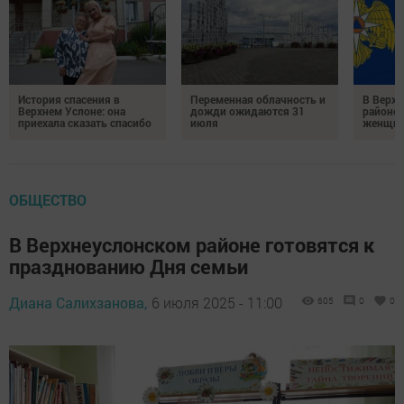
История спасения в
Переменная облачность и
В Верх
Верхнем Услоне: она
дожди ожидаются 31
районе 
приехала сказать спасибо
июля
женщин
ОБЩЕСТВО
В Верхнеуслонском районе готовятся к
празднованию Дня семьи
Диана Салихзанова,
6 июля 2025 - 11:00
605
0
0