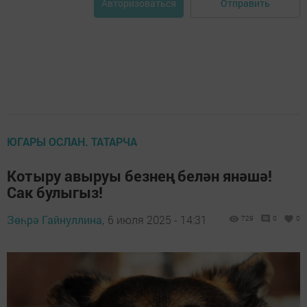
Отправить
Авторизоваться
ЮГАРЫ ОСЛАН. ТАТАРЧА
Котыру авыруы безнең белән янәшә!
Сак булыгыз!
Зөһрә Гайнуллина,
6 июля 2025 - 14:31
729
0
0