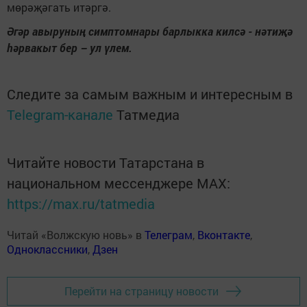
мөрәҗәгать итәргә.
Әгәр авыруның симптомнары барлыкка килсә - нәтиҗә
һәрвакыт бер – ул үлем.
Следите за самым важным и интересным в
Telegram-канале
Татмедиа
Читайте новости Татарстана в
национальном мессенджере MАХ:
https://max.ru/tatmedia
Читай «Волжскую новь» в
Телеграм
,
Вконтакте
,
Одноклассники
,
Дзен
Перейти на страницу новости