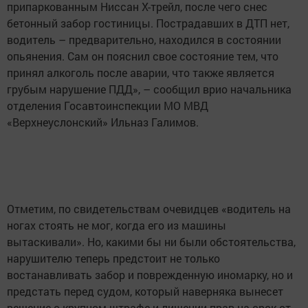
припаркованным Ниссан Х-трейл, после чего снес
бетонный забор гостиницы. Пострадавших в ДТП нет,
водитель – предварительно, находился в состоянии
опьянения. Сам он пояснил свое состояние тем, что
принял алкоголь после аварии, что также является
грубым нарушение ПДД», – сообщил врио начальника
отделения Госавтоинспекции МО МВД
«Верхнеуслонский» Ильназ Галимов.
Отметим, по свидетельствам очевидцев «водитель на
ногах стоять не мог, когда его из машины
вытаскивали». Но, какими бы ни были обстоятельства,
нарушителю теперь предстоит не только
востанавливать забор и поврежденную иномарку, но и
предстать перед судом, который наверняка вынесет
решение о крупном штрафе и лишении прав на срок от