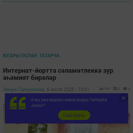
ЮГАРЫ ОСЛАН. ТАТАРЧА
Интернат-йортта сәламәтлеккә зур
әһәмият бирәләр
Зөһрә Гайнуллина,
6 июля 2025 - 10:31
505
0
0
А вы уже видели новое видео Tatmedia
Junior?
Cмотреть