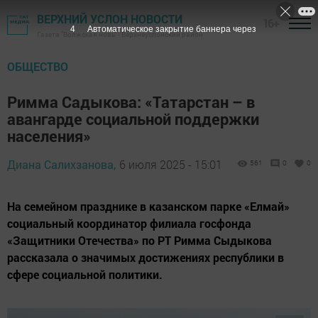
ВЕРХНИЙ УСЛОН НОВОСТИ
16+
3
Автоматическое закрытие баннера через
Газета "Волжская новь" - Верхнеуслонский район
ОБЩЕСТВО
Римма Садыкова: «Татарстан – в
авангарде социальной поддержки
населения»
Диана Салихзанова,
6 июля 2025 - 15:01
561
0
0
На семейном празднике в казанском парке «Елмай»
социальный координатор филиала госфонда
«Защитники Отечества» по РТ Римма Сыдыкова
рассказала о значимых достижениях республики в
сфере социальной политики.