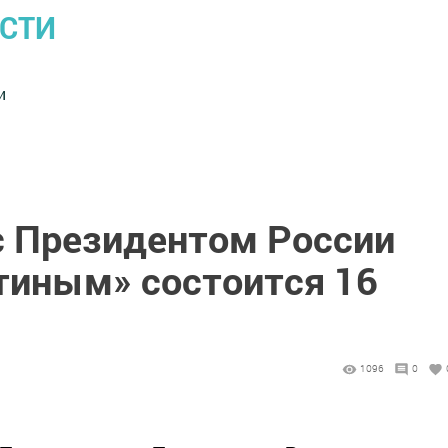
ОСТИ
и
с Президентом России
иным» состоится 16
1096
0