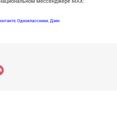
в национальном мессенджере MАХ:
онтакте
,
Одноклассники
,
Дзен