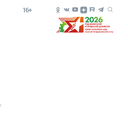
16+
0