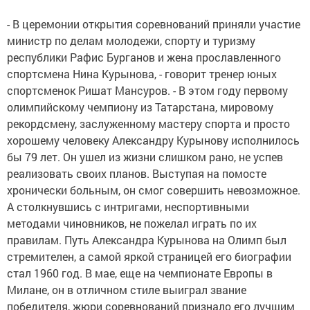
- В церемонии открытия соревнований приняли участие
министр по делам молодежи, спорту и туризму
республики Рафис Бурганов и жена прославленного
спортсмена Нина Курынова, - говорит тренер юных
спортсменок Ришат Мансуров. - В этом году первому
олимпийскому чемпиону из Татарстана, мировому
рекордсмену, заслуженному мастеру спорта и просто
хорошему человеку Александру Курынову исполнилось
бы 79 лет. Он ушел из жизни слишком рано, не успев
реализовать своих планов. Выступая на помосте
хронически больным, он смог совершить невозможное.
А столкнувшись с интригами, неспортивными
методами чиновников, не пожелал играть по их
правилам. Путь Александра Курынова на Олимп был
стремителен, а самой яркой страницей его биографии
стал 1960 год. В мае, еще на чемпионате Европы в
Милане, он в отличном стиле выиграл звание
победителя, жюри соревнований признало его лучшим