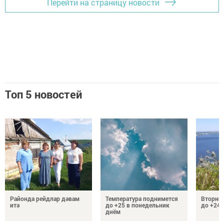
Перейти на страницу новости
Топ 5 новостей
Районда рейдлар дәвам
Температура поднимется
Вторник
итә
до +25 в понедельник
до +24 
днём