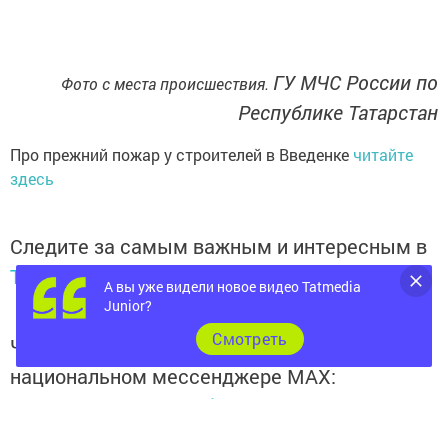
ГУ МЧС России по
Фото с места происшествия.
Республике Татарстан
Про прежний пожар у строителей в Введенке
читайте
здесь
Следите за самым важным и интересным в
Telegram-канале
Татмедиа
А вы уже видели новое видео Tatmedia
Junior?
Cмотреть
Читайте новости Татарстана в
национальном мессенджере MАХ:
https://max.ru/tatmedia