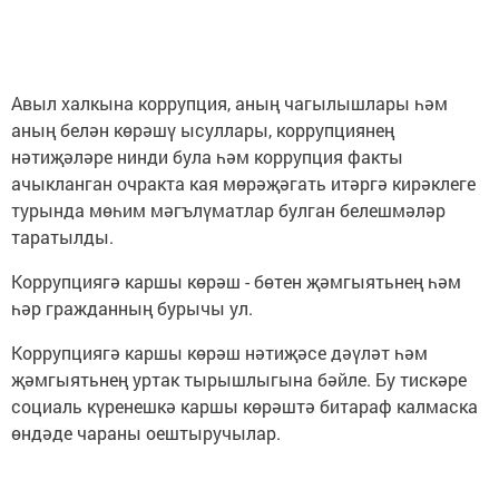
Авыл халкына коррупция, аның чагылышлары һәм
аның белән көрәшү ысуллары, коррупциянең
нәтиҗәләре нинди була һәм коррупция факты
ачыкланган очракта кая мөрәҗәгать итәргә кирәклеге
турында мөһим мәгълүматлар булган белешмәләр
таратылды.
Коррупциягә каршы көрәш - бөтен җәмгыятьнең һәм
һәр гражданның бурычы ул.
Коррупциягә каршы көрәш нәтиҗәсе дәүләт һәм
җәмгыятьнең уртак тырышлыгына бәйле. Бу тискәре
социаль күренешкә каршы көрәштә битараф калмаска
өндәде чараны оештыручылар.