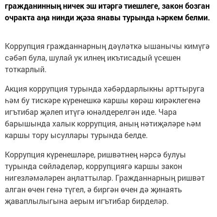
гражданинның ничек эш итәргә тиешлеге, закон бозган
очракта аңа нинди җәза янавы турында һәркем белми.
Коррупция гражданнарның дәүләткә ышанычы кимүгә
сәбәп була, шулай ук илнең икътисадый үсешен
тоткарлый.
Акция коррупция турында хәбәрдарлыкны арттыруга
һәм бу тискәре күренешкә каршы көрәш кирәклегенә
игътибар җәлеп итүгә юнәлдерелгән иде. Чара
барышында халык коррупция, аның нәтиҗәләре һәм
каршы тору ысуллары турында белде.
Коррупция күренешләре, ришвәтнең нәрсә булуы
турында сөйләделәр, коррупциягә каршы закон
нигезләмәләрен аңлаттылар. Гражданнарның ришвәт
алган өчен генә түгел, ә биргән өчен дә җинаять
җаваплылыгына аерым игътибар бирделәр.