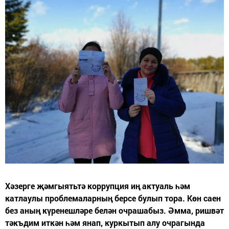
Хәзерге җәмгыятьтә коррупция иң актуаль һәм
катлаулы проблемаларның берсе булып тора. Көн саен
без аның күренешләре белән очрашабыз. Әмма, ришвәт
тәкъдим иткән һәм янап, куркытып алу очрагында