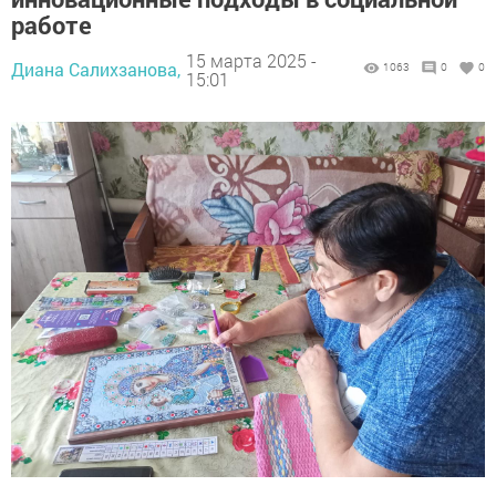
работе
15 марта 2025 -
Диана Салихзанова,
1063
0
0
15:01