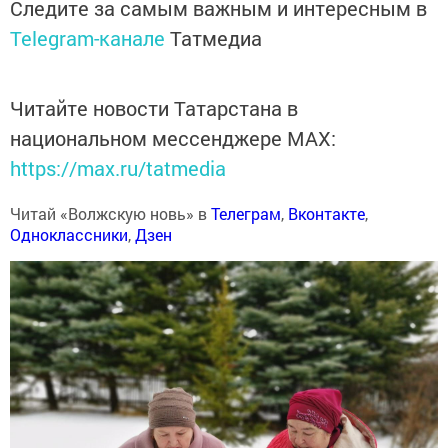
Следите за самым важным и интересным в
Telegram-канале
Татмедиа
Читайте новости Татарстана в
национальном мессенджере MАХ:
https://max.ru/tatmedia
Читай «Волжскую новь» в
Телеграм
,
Вконтакте
,
Одноклассники
,
Дзен