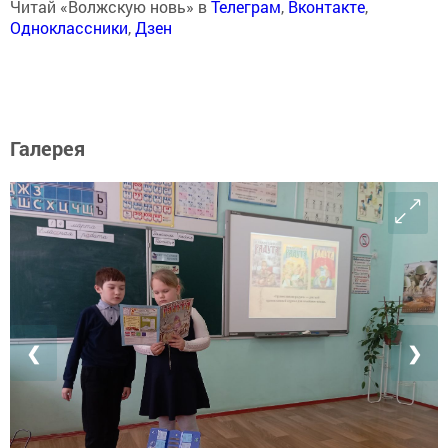
Читай «Волжскую новь» в
Телеграм
,
Вконтакте
,
Одноклассники
,
Дзен
Галерея
❮
❯