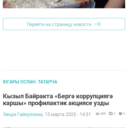
Перейти на страницу новости
ЮГАРЫ ОСЛАН. ТАТАРЧА
Кызыл Байракта «Бергә коррупциягә
каршы» профилактик акциясе узды
Зөһрә Гайнуллина,
15 марта 2025 - 14:31
695
0
0