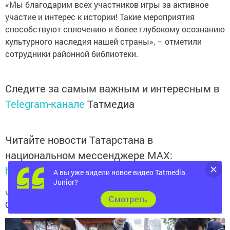
«Мы благодарим всех участников игры за активное
участие и интерес к истории! Такие мероприятия
способствуют сплочению и более глубокому осознанию
культурного наследия нашей страны», – отметили
сотрудники районной библиотеки.
Следите за самым важным и интересным в
Telegram-канале
Татмедиа
Читайте новости Татарстана в
национальном мессенджере MАХ:
https://max.ru/tatmedia
А вы уже видели новое видео Tatmedia
Junior?
Читай «Волжскую новь» в
Телеграм
,
Вконтакте
,
Cмотреть
Одноклассники
,
Дзен