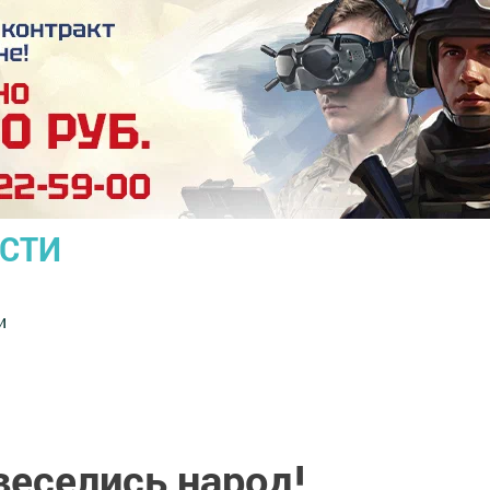
ОСТИ
и
веселись народ!