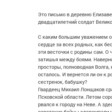
Это письмо в деревню Елизав
двадцатилетний солдат Велико
С каким большим уважением об
сердце за всех родных, как бе
эти весточки с родины сам. О 
затишья между боями. Наверн
просторы, полноводная Волга, 
осталось. И вернется ли он к р
сестренок, бабушку?
Гвардеец Михаил Лонщаков ср
Псковской области. Летом сор
рвался к городу на Неве. А зд
советские бойцы сдерживали н