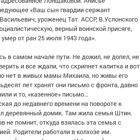
, адресованное Лонщаковой. Анисье
следующее «Ваш сын гвардии сержант
асильевич, уроженец Тат. АССР, В.Услонского
 социалистическую, верный воинской присяге,
 умер от ран 25 июля 1943 года».
ь в самом начале пути. Не дожил, не допел, не
ерить и все ждали, что скрипнет калитка и вот
вно нет в живых мамы Михаила, но живы его
ьдесят лет хранят они письмо с фронта, давно
чили и то, «казенное» письмо…
ская до недавнего времени на повороте к
ял деревянный домик. Там жила семья Штин.
в не помнит, откуда взялась эта семья с
ей. Родители работали в колхозе им.