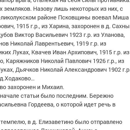
 земляков. Назову лишь некоторых из них, с
Великолукском районе Псковщины воевал Миша
ич, 1915 г.р., из Харина, захоронен в д. Сахны
убов Виктор Васильевич 1923 г.р. из Уланова,
нов Николай Лаврентьевич, 1919 г.р. из
ких Луках, Квачев Иван Архипович, 1915 г.р. из
о, Каряжников Николай Павлович 1926 г.р., из
уках, Дьячков Николай Александрович 1902 г.р
 д.Ходаково…
ово захоронен и Михаил.
 начале статьи было последним. Бережно
асильевна Гордеева, о которой идет речь в
штемпелю, в д. Елизаветино было отправлено