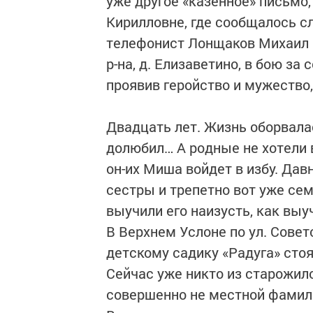
уже другое «казенное» письмо
Кирилловне, где сообщалось 
телефонист Лонщаков Михаил В
р-на, д. Елизаветино, в бою за
проявив геройство и мужество,
Двадцать лет. Жизнь оборвалас
долюбил… А родные не хотели в
он-их Миша войдет в избу. Да
сестры и трепетно вот уже сем
выучили его наизусть, как выу
В Верхнем Услоне по ул. Совет
детскому садику «Радуга» сто
Сейчас уже никто из старожило
совершенно не местной фамили