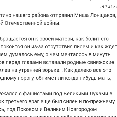
18.7.43 г.
етино нашего района отправил Миша Лонщаков,
й Отечественной войны.
ращается он к своей матери, как болит его
спокоится он из-за отсутствия писем и как жде
чем думалось ему, о чем мечталось в минуты
ое перед глазами вставали родные свияжские
клев на утренней зорьке… Как далеко все это
одному порогу, обнимет ли когда-нибудь мать,
ажался с фашистами под Великими Луками в
ок третьего враг еще был силен и по-прежнему
есь, под Псковом и Великим Новгородом
апор врага, отвлекая на себя силы противника