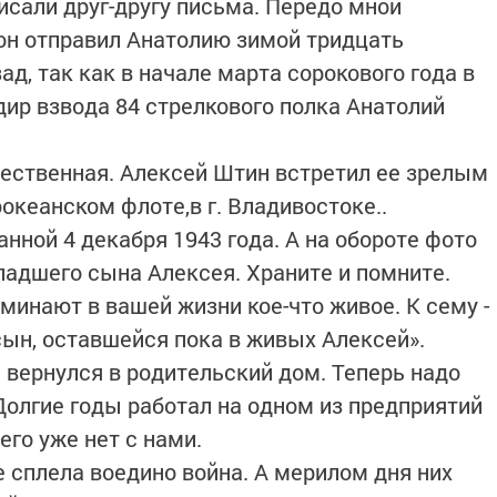
исали друг-другу письма. Передо мной
он отправил Анатолию зимой тридцать
ад, так как в начале марта сорокового года в
ир взвода 84 стрелкового полка Анатолий
.
чественная. Алексей Штин встретил ее зрелым
океанском флоте,в г. Владивостоке..
анной 4 декабря 1943 года. А на обороте фото
ладшего сына Алексея. Храните и помните.
минают в вашей жизни кое-что живое. К сему -
ын, оставшейся пока в живых Алексей».
 вернулся в родительский дом. Теперь надо
 Долгие годы работал на одном из предприятий
его уже нет с нами.
е сплела воедино война. А мерилом дня них