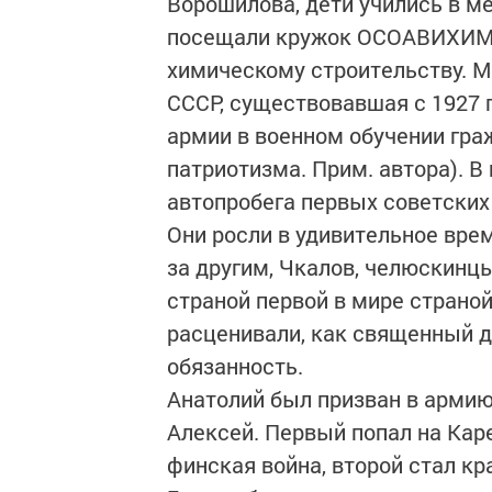
Ворошилова, дети учились в м
посещали кружок ОСОАВИХИМ (
химическому строительству. М
СССР, существовавшая с 1927 
армии в военном обучении граж
патриотизма. Прим. автора). 
автопробега первых советски
Они росли в удивительное вре
за другим, Чкалов, челюскинц
страной первой в мире страно
расценивали, как священный д
обязанность.
Анатолий был призван в армию
Алексей. Первый попал на Кар
финская война, второй стал к