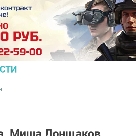
ОСТИ
и
а. Миша Лонщаков.