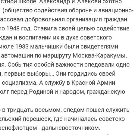
естной школе. Александр И Алексей охотно
общество содействия обороне и авиационно-
ассовая добровольная организация граждан
по 1948 год. Ставила своей целью содействие
дан и воспитании их в духе советского
В июле 1933 мальчишки были свидетелями
х автомашин по маршруту Москва-Каракумы.
мя. События особой важности следовали одно
ы, первые выборы… Они гордидись своей
й социализма. А службу в Красной Армии
олг перед Родиной и народом, гражданскую
 в тридцать восьмом, следом пошел служить
ельский перешеек, где начиналась советско-
раснофлотцем - дальневосточником.