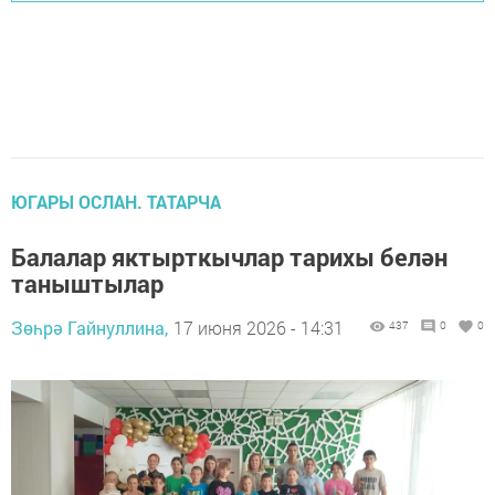
ЮГАРЫ ОСЛАН. ТАТАРЧА
Балалар яктырткычлар тарихы белән
таныштылар
Зөһрә Гайнуллина,
17 июня 2026 - 14:31
437
0
0