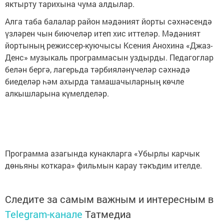
яктырту тарихына чума алдылар.
Алга таба балалар район мәдәният йорты сәхнәсендә
үзләрен чын биючеләр итеп хис иттеләр. Мәдәният
йортының режиссер-куючысы Ксения Анохина «Джаз-
Денс» музыкаль программасын уздырды. Педагоглар
белән бергә, лагерьда тәрбияләнүчеләр сәхнәдә
биеделәр һәм ахырда тамашачыларның көчле
алкышларына күмелделәр.
Программа азагында кунакларга «Убырлы карчык
дөньяны коткара» фильмын карау тәкъдим ителде.
Следите за самым важным и интересным в
Telegram-канале
Татмедиа