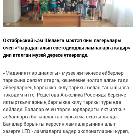
Октябрьский һәм Шеланга мәктәп яны лагерьлары
өчен «Чырадан алып светодиодлы лампаларга кадәр»
дип аталган музей дәресе үткәрелде.
«Мәдәниятләр диалогы» музее җитәкчесе әйберләр
тарихына сәяхәт итәргә, кешелекне чолгап алган гади
әйберләрнең барлыкка килү тарихы белән танышырга
тәкъдим итте. Решетова Анжелика Россиядә беренче
яктырткычларның барлыкка килү тарихы турында
сөйләде. Балалар өчен төрле чорлардагы яктырткыч
әсбапларга багышланган күргәзмә оештырылды.
Балалар борынгы керосин лампаларыннан алып
хәзерге LED - лампаларга кадәр экспонатларны күреп,