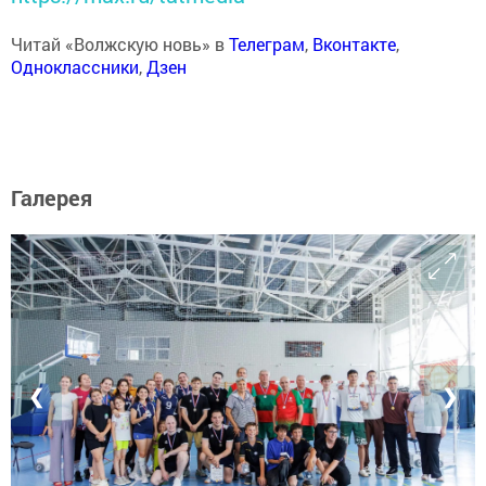
Читай «Волжскую новь» в
Телеграм
,
Вконтакте
,
Одноклассники
,
Дзен
Галерея
❮
❯