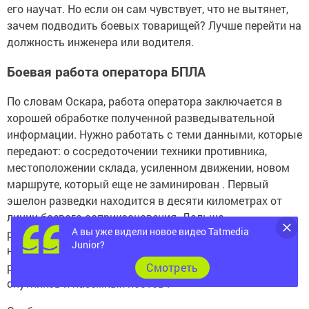
его научат. Но если он сам чувствует, что не вытянет,
зачем подводить боевых товарищей? Лучше перейти на
должность инженера или водителя.
Боевая работа оператора БПЛА
По словам Оскара, работа оператора заключается в
хорошей обработке полученной разведывательной
информации. Нужно работать с теми данными, которые
передают: о сосредоточении техники противника,
местоположении склада, усиленном движении, новом
маршруте, который еще не заминирован . Первый
эшелон разведки находится в десяти километрах от
линии боевого соприкосновения. Дальше
А вы уже видели новое видео Tatmedia
разведданные берут уже с дронов, которые находятся
Junior?
на дежурстве. Подключается радиоэлектронная и
радиотехническая разведка — засечки излучения со
Cмотреть
спутников и наземных постов .