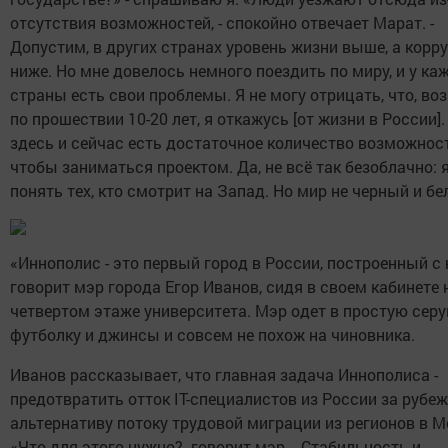
отсутствия возможностей, - спокойно отвечает Марат. -
Допустим, в других странах уровень жизни выше, а корру
ниже. Но мне довелось немного поездить по миру, и у ка
страны есть свои проблемы. Я не могу отрицать, что, во
по прошествии 10-20 лет, я откажусь [от жизни в России].
здесь и сейчас есть достаточное количество возможност
чтобы заниматься проектом. Да, не всё так безоблачно: 
понять тех, кто смотрит на Запад. Но мир не черный и бе
«Иннополис - это первый город в России, построенный с н
говорит мэр города Егор Иванов, сидя в своем кабинете 
четвертом этаже университета. Мэр одет в простую сер
футболку и джинсы и совсем не похож на чиновника.
Иванов рассказывает, что главная задача Иннополиса -
предотвратить отток IT-специалистов из России за рубеж
альтернативу потоку трудовой миграции из регионов в М
«Что для этого нужно?- говорит мэр. - Стабильность и