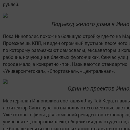
рублей.
Подъезд жилого дома в Инно
Пока Иннополис похож на большую стройку где-то на Ма
Проезжаешь КПП, и виден огромный пустырь песочного ц
по которому разъезжают самосвалы, экскаваторы и ко
рабочие, ночующие в блеклых фургончиках. Сейчас улиц 
городе мало, а конкретно - три. Называются стандартно:
«Университетская», «Спортивная», «Центральная».
Один из проектов Инн
Мастер-план Иннополиса составлял Лиу Тай Кера, главн
архитектор Сингапура, но выполняют его местные застр
Уже готовы офисы для компаний-резидентов технопарка
университет, спорткомплекс, общежития для студентов, 
не больше десяти шестиэтажных домов, в двух из котор