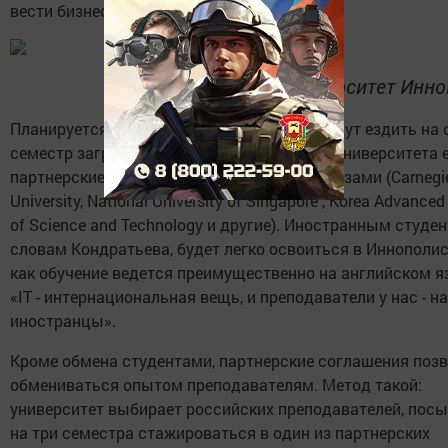
вести бизнес и совместные проекты».
Университет Инно
Планируется, что студенты Иннополиса будут ездить на 
семестр заграницу по обмену. Для этого у университета 
партнерские соглашения с зарубежными вузами (Carnegie
University, National University of Singapore , Korea Advanced 
of Science and Technology и другие). Иностранным студен
словам Кондратьева, будет легко освоиться в Иннополис
как обучение ведется преимущественно на английском я
«IT - интернациональная вещь, и преподаватели у нас - н
иностранцы».
Кроме обмена студентами, партнерские соглашения поз
обмениваться опытом преподавателям. Метод такой:
университет выбирает российских преподавателей, посы
на три семестра стажироваться в один из партнерских