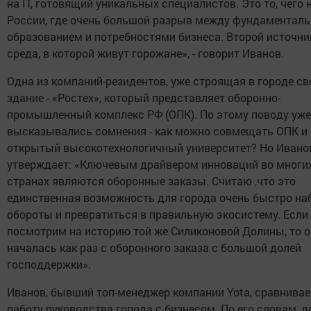
на IT, готовящий уникальных специалистов. Это то, чего н
России, где очень большой разрыв между фундаментал
образованием и потребностями бизнеса. Второй источник
среда, в которой живут горожане», - говорит Иванов.
Одна из компаний-резидентов, уже строящая в городе св
здание - «Ростех», который представляет оборонно-
промышленный комплекс РФ (ОПК). По этому поводу уже
высказывались сомнения - как можно совмещать ОПК и
открытый высокотехнологичный университет? Но Ивано
утверждает: «Ключевым драйвером инноваций во многи
странах являются оборонные заказы. Считаю ,что это
единственная возможность для города очень быстро на
обороты и превратиться в правильную экосистему. Если
посмотрим на историю той же Силиконовой Долины, то 
началась как раз с оборонного заказа с большой долей
господдержки».
Иванов, бывший топ-менеджер компании Yota, сравнивае
работу руководства города с бизнесом. По его словам, д