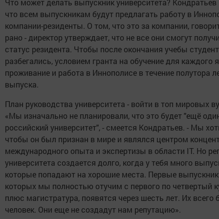
Что может делать выпускник университета? Кондратьев 
что всем выпускникам будут предлагать работу в Инноп
компании-резиденты. О том, что это за компании, говори
рано - директор утверждает, что не все они смогут получ
статус резидента. Чтобы после окончания учебы студен
разбегались, условием гранта на обучение для каждого 
проживание и работа в Иннополисе в течение полутора л
выпуска.
План руководства университета - войти в топ мировых ву
«Мы изначально не планировали, что это будет "ещё оди
российский университет", - смеется Кондратьев. - Мы хот
чтобы он был признан в мире и являлся центром концен
международного опыта и экспертизы в области IT. Но ре
университета создается долго, когда у тебя много выпус
которые попадают на хорошие места. Первые выпускник
которых мы полностью отучим с первого по четвертый к
плюс магистратура, появятся через шесть лет. Их всего 
человек. Они еще не создадут нам репутацию».