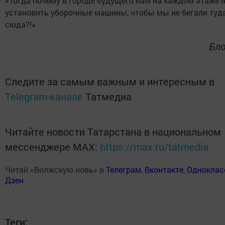
«Тогда почему в городе будущего нам на каждом этаже н
установить уборочные машины, чтобы мы не бегали туда
сюда?!»
Бло
Следите за самым важным и интересным в
Telegram-канале
Татмедиа
Читайте новости Татарстана в национальном
мессенджере MАХ:
https://max.ru/tatmedia
Читай «Волжскую новь» в
Телеграм
,
Вконтакте
,
Одноклас
Дзен
Теги: