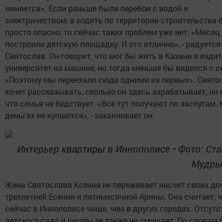
меняется». Если раньше были перебои с водой и
электричеством, а ходить по территории строительства 
просто опасно, то сейчас таких проблем уже нет. «Месяц
построили детскую площадку. И это отлично», - радуется
Святослав. Он говорит, что мог бы жить в Казани и ездит
университет на машине, но тогда меньше бы виделся с с
«Поэтому мы переехали сюда одними из первых». Свято
хочет рассказывать, сколько он здесь зарабатывает, но 
что семья не бедствует. «Все тут получают по заслугам. 
деньгах не купаются», - заканчивает он.
Интерьер квартиры в Иннополисе
•
Фото: Ст
Мудрый
Жена Святослава Ксения не переживает насчет своих доч
трехлетней Есении и пятимесячной Арины. Она считает, 
сейчас в Иннополисе чище, чем в других городах. Отсутс
детского сада и школы ее также не смущает. По словам 