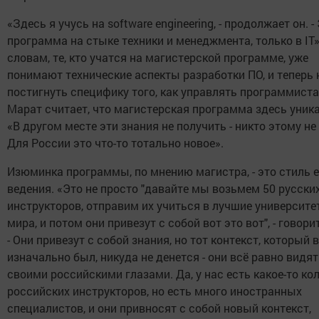
«Здесь я учусь на software engineering, - продолжает он. -
программа на стыке техники и менеджмента, только в IT»
словам, те, кто учатся на магистерской программе, уже
понимают технические аспекты разработки ПО, и теперь
постигнуть специфику того, как управлять программист
Марат считает, что магистерская программа здесь уник
«В другом месте эти знания не получить - никто этому не 
Для России это что-то тотально новое».
Изюминка программы, по мнению магистра, - это стиль е
ведения. «Это не просто "давайте мы возьмем 50 русски
инструкторов, отправим их учиться в лучшие университ
мира, и потом они привезут с собой вот это вот", - говори
- Они привезут с собой знания, но тот контекст, который в
изначально был, никуда не денется - они всё равно видят
своими российскими глазами. Да, у нас есть какое-то ко
российских инструкторов, но есть много иностранных
специалистов, и они привносят с собой новый контекст,