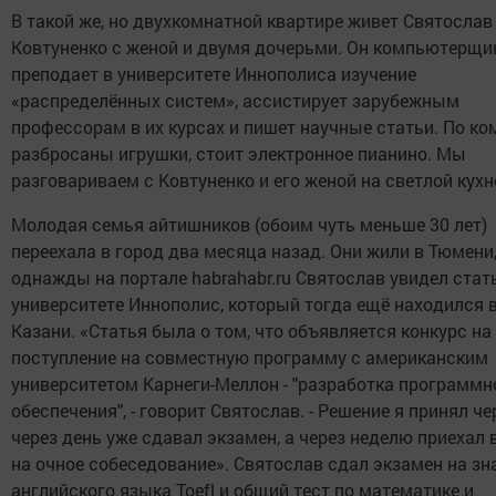
В такой же, но двухкомнатной квартире живет Святослав
Ковтуненко с женой и двумя дочерьми. Он компьютерщик
преподает в университете Иннополиса изучение
«распределённых систем», ассистирует зарубежным
профессорам в их курсах и пишет научные статьи. По к
разбросаны игрушки, стоит электронное пианино. Мы
разговариваем с Ковтуненко и его женой на светлой кухн
Молодая семья айтишников (обоим чуть меньше 30 лет)
переехала в город два месяца назад. Они жили в Тюмени,
однажды на портале habrahabr.ru Святослав увидел стат
университете Иннополис, который тогда ещё находился 
Казани. «Статья была о том, что объявляется конкурс на
поступление на совместную программу с американским
университетом Карнеги-Меллон - "разработка программн
обеспечения", - говорит Святослав. - Решение я принял че
через день уже сдавал экзамен, а через неделю приехал 
на очное собеседование». Святослав сдал экзамен на зн
английского языка Toefl и общий тест по математике и