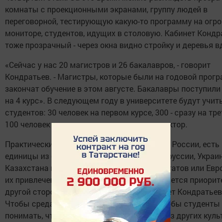
комнаты с проекционными экранами, группу людей в
переговорной, тестирующую какую-то программу на огр
мониторе, студентов, идущих в столовую. Кабинет Кондр
тоже прозрачный - через окна видно стройку и деревья в
«Сейчас у нас 20 магистров и 26 бакалавров, - говорит
Кондратьев. - Магистры, которые были на годовой прогр
закончат обучение в этом августе. Бакалавры поступили
на 4 курс». В следующем году в университете будут учит
студентов: 30 человек на первом курсе, 300 - сразу на тре
100 человек в магистратуре, поясняет директор.
Практически все студенты в Иннополисе из России, есть
единицы из бывших республик СССР - Белоруссии, Украи
Казахстана и Узбекистана. Студентов из Штатов или Евр
их привлечение для администрации не является приорит
другой стороны, они очень нужны, - поясняет Кондратьев.
Чтобы среда была интернациональной. Чтобы студенты
понимать, что можно общаться с людьми из других куль