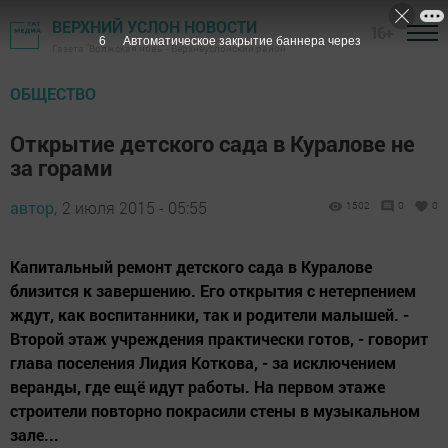
ВЕРХНИЙ УСЛОН НОВОСТИ
16+
5
Автоматическое закрытие баннера через
Газета "Волжская новь" - Верхнеуслонский район
ОБЩЕСТВО
Открытие детского сада в Куралове не
за горами
автор,
2 июля 2015 - 05:55
1502
0
0
Капитальный ремонт детского сада в Куралове
близится к завершению. Его открытия с нетерпением
ждут, как воспитанники, так и родители малышей. -
Второй этаж учреждения практически готов, - говорит
глава поселения Лидия Коткова, - за исключением
веранды, где ещё идут работы. На первом этаже
строители повторно покрасили стены в музыкальном
зале...