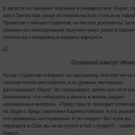
В августе он закончит обучение в университете. Марат, та
как и Святослав, узнал об Иннополисе из статьи на habrah
Прочитав о наборе студентов, он послал документы, зат
приехал на собеседование, получил грант, уехал в Карнег
Меллон на стажировку и недавно вернулся.
Основной кампус Инно
Когда студентов отбирают на программу, смотрят не на т
сколько очков они набрали, а на уровень мотивации,
рассказывает Марат. Их спрашивают, зачем они хотя уч
Иннополисе, что собираются делать в жизни, задают
неожиданные вопросы. «Представьте: проходит собесед
по Skype с представителем Карнеги-Меллон. А я в резюме
что увлекаюсь мотоциклами. И он говорит: Вот если вы
переедете в США, вы не вступите в Hell s Angels?» - смеет
Марат.