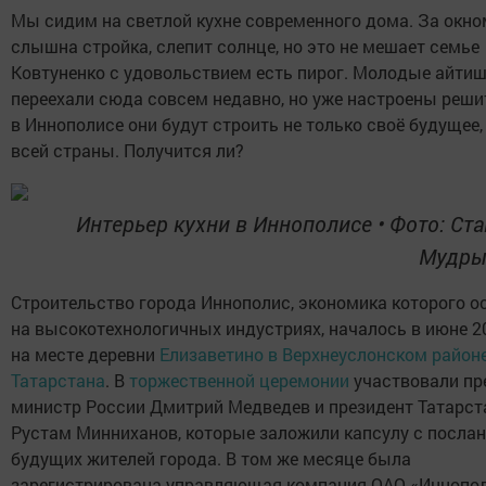
Мы сидим на светлой кухне современного дома. За окно
слышна стройка, слепит солнце, но это не мешает семье
Ковтуненко с удовольствием есть пирог. Молодые айти
переехали сюда совсем недавно, но уже настроены реши
в Иннополисе они будут строить не только своё будущее,
всей страны. Получится ли?
Интерьер кухни в Иннополисе
•
Фото: Ст
Мудрый
Строительство города Иннополис, экономика которого о
на высокотехнологичных индустриях, началось в июне 2
на месте деревни
Елизаветино в Верхнеуслонском район
Татарстана
. В
торжественной церемонии
участвовали пр
министр России Дмитрий Медведев и президент Татарст
Рустам Минниханов, которые заложили капсулу с посла
будущих жителей города. В том же месяце была
зарегистрирована управляющая компания ОАО «Иннопол