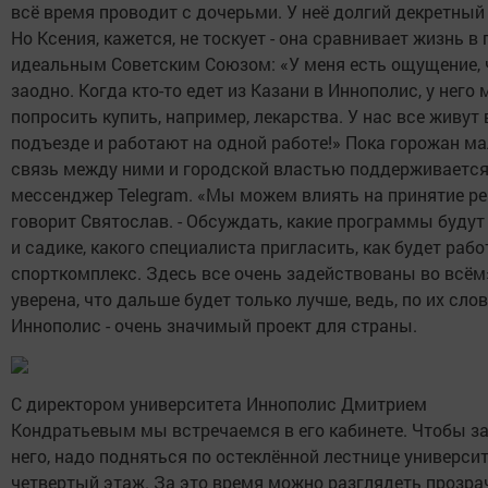
всё время проводит с дочерьми. У неё долгий декретный 
Но Ксения, кажется, не тоскует - она сравнивает жизнь в 
идеальным Советским Союзом: «У меня есть ощущение, 
заодно. Когда кто-то едет из Казани в Иннополис, у него
попросить купить, например, лекарства. У нас все живут
подъезде и работают на одной работе!» Пока горожан ма
связь между ними и городской властью поддерживается
мессенджер Telegram. «Мы можем влиять на принятие ре
говорит Святослав. - Обсуждать, какие программы будут
и садике, какого специалиста пригласить, как будет рабо
спорткомплекс. Здесь все очень задействованы во всём
уверена, что дальше будет только лучше, ведь, по их сло
Иннополис - очень значимый проект для страны.
С директором университета Иннополис Дмитрием
Кондратьевым мы встречаемся в его кабинете. Чтобы за
него, надо подняться по остеклённой лестнице университ
четвертый этаж. За это время можно разглядеть прозр