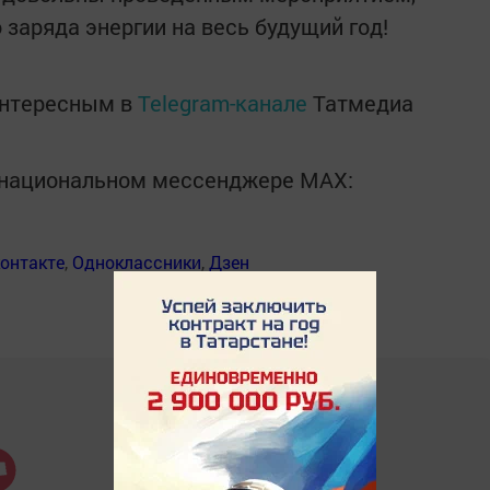
заряда энергии на весь будущий год!
интересным в
Telegram-канале
Татмедиа
в национальном мессенджере MАХ:
онтакте
,
Одноклассники
,
Дзен