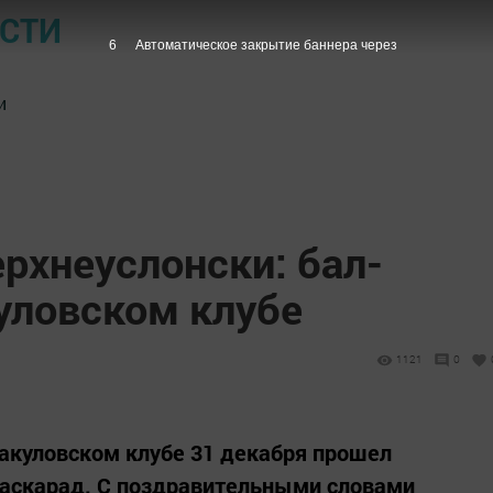
ОСТИ
5
Автоматическое закрытие баннера через
и
рхнеуслонски: бал-
уловском клубе
1121
0
акуловском клубе 31 декабря прошел
маскарад. С поздравительными словами