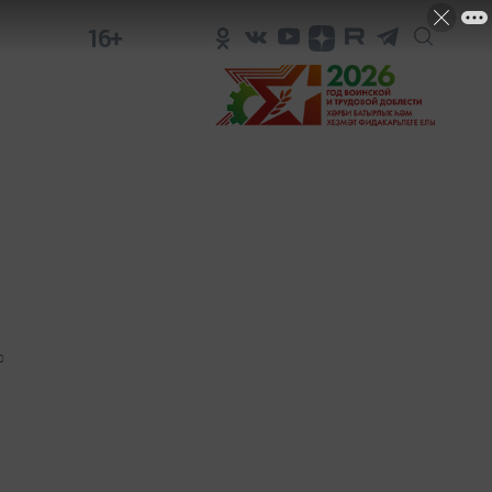
16+
0