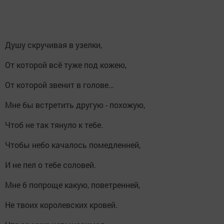
Душу скручивая в узелки,
От которой всё туже под кожею,
От которой звенит в голове…
Мне бы встретить другую - похожую,
Чтоб не так тянуло к тебе.
Чтобы небо качалось помедленней,
И не пел о тебе соловей.
Мне б попроще какую, поветренней,
Не твоих королевских кровей.