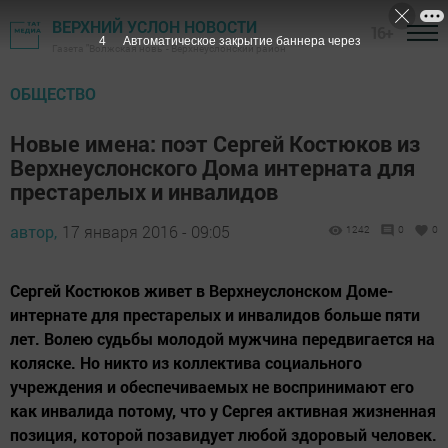
ВЕРХНИЙ УСЛОН НОВОСТИ
16+
3
Автоматическое закрытие баннера через
Газета "Волжская новь" - Верхнеуслонский район
ОБЩЕСТВО
Новые имена: поэт Сергей Костюков из
Верхнеуслонского Дома интерната для
престарелых и инвалидов
автор,
17 января 2016 - 09:05
1242
0
0
Сергей Костюков живет в Верхнеуслонском Доме-
интернате для престарелых и инвалидов больше пяти
лет. Волею судьбы молодой мужчина передвигается на
коляске. Но никто из коллектива социального
учреждения и обеспечиваемых не воспринимают его
как инвалида потому, что у Сергея активная жизненная
позиция, которой позавидует любой здоровый человек.