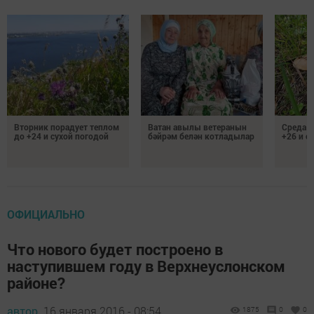
Вторник порадует теплом
Ватан авылы ветеранын
Среда п
до +24 и сухой погодой
бәйрәм белән котладылар
+26 и с
ОФИЦИАЛЬНО
Что нового будет построено в
наступившем году в Верхнеуслонском
районе?
автор,
16 января 2016 - 08:54
1875
0
0