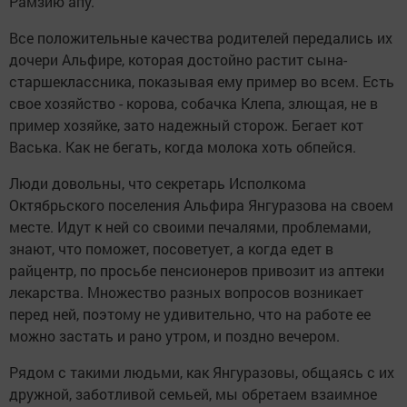
Рамзию апу.
Все положительные качества родителей передались их
дочери Альфире, которая достойно растит сына-
старшеклассника, показывая ему пример во всем. Есть
свое хозяйство - корова, собачка Клепа, злющая, не в
пример хозяйке, зато надежный сторож. Бегает кот
Васька. Как не бегать, когда молока хоть обпейся.
Люди довольны, что секретарь Исполкома
Октябрьского поселения Альфира Янгуразова на своем
месте. Идут к ней со своими печалями, проблемами,
знают, что поможет, посоветует, а когда едет в
райцентр, по просьбе пенсионеров привозит из аптеки
лекарства. Множество разных вопросов возникает
перед ней, поэтому не удивительно, что на работе ее
можно застать и рано утром, и поздно вечером.
Рядом с такими людьми, как Янгуразовы, общаясь с их
дружной, заботливой семьей, мы обретаем взаимное