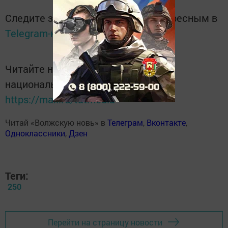
Следите за самым важным и интересным в
Telegram-канале
Татмедиа
Читайте новости Татарстана в
национальном мессенджере MАХ:
https://max.ru/tatmedia
Читай «Волжскую новь» в
Телеграм
,
Вконтакте
,
Одноклассники
,
Дзен
Теги:
250
Перейти на страницу новости