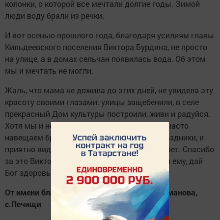
колонки, о которой все мечтали долгие годы. Зимой
люди воду брали из речки.
И вот осенью прошлого года, благодаря усилиям главы
Кильдеевского поселения Виктора Бурдина, не просто
на улице, а в домах сельчан появилась вода. Об этом
мы и мечтать не могли.
Жаль, что мама не дожила до этих дней, не увидела эту
красоту своими глазами: улицы защебенили, в селе
прекрасный Дом культуры построили, живи и радуйся.
Хотя мы и не живем сейчас в родном селе, часто
навещаем брата, собираемся вместе на праздники, и
приятно видеть, что малая родина расцветает. Спасибо
за это Виктору Михайловичу! Низкий поклон ему, дай
Бог здоровья и успехов во всем!
От имени благодарных сельчан, Любовь Романова,
с.Печищи