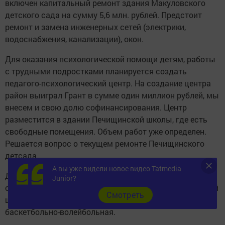
включен капитальный ремонт здания Макуловского
детского сада на сумму 5,6 млн. рублей. Предстоит
ремонт и замена инженерных сетей (электрики,
водоснабжения, канализации), окон.
Для оказания психологической помощи детям, работы
с трудными подростками планируется создать
педагого-психологический центр. На создание центра
район выиграл Грант в сумме один миллион рублей, мы
внесем и свою долю софинансирования. Центр
разместится в здании Печищинской школы, где есть
свободные помещения. Объем работ уже определен.
Решается вопрос о текущем ремонте Печищинского
детсада.
А вы уже видели новое видео Tatmedia
Для детей и молодежи будут построены две новые
Junior?
спортивные площадки: на территории Верхнеуслонской
Cмотреть
школы для игры в мини-футбол и в Октябрьском -
баскетбольно-волейбольная.