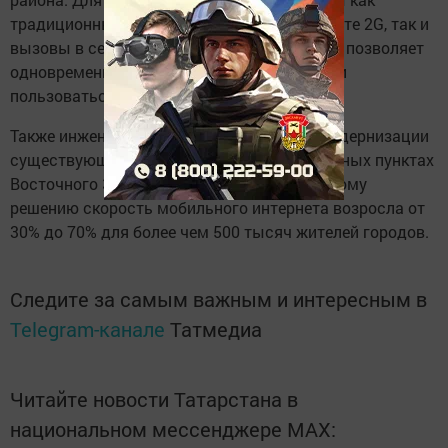
традиционные голосовые звонки в стандарте 2G, так и
вызовы в сети 4G по технологии VoLTE. Она позволяет
одновременно разговаривать по телефону и
пользоваться передачей данных.
Также инженеры реализовали проект по модернизации
существующих базовых станций в населенных пунктах
Восточного Закамья. Благодаря техническому
решению скорость мобильного интернета возросла от
30% до 70% для более чем 500 тысяч жителей городов.
Следите за самым важным и интересным в
Telegram-канале
Татмедиа
Читайте новости Татарстана в
национальном мессенджере MАХ: