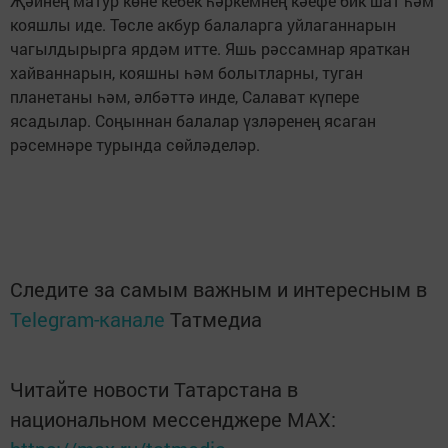
Җәйнең матур көне кебек һәркемнең кәефе бик шат һәм
кояшлы иде. Төсле акбур балаларга уйлаганнарын
чагылдырырга ярдәм итте. Яшь рәссамнар яраткан
хайваннарын, кояшны һәм болытларны, туган
планетаны һәм, әлбәттә инде, Салават күпере
ясадылар. Соңыннан балалар үзләренең ясаган
рәсемнәре турында сөйләделәр.
Следите за самым важным и интересным в
Telegram-канале
Татмедиа
Читайте новости Татарстана в
национальном мессенджере MАХ: