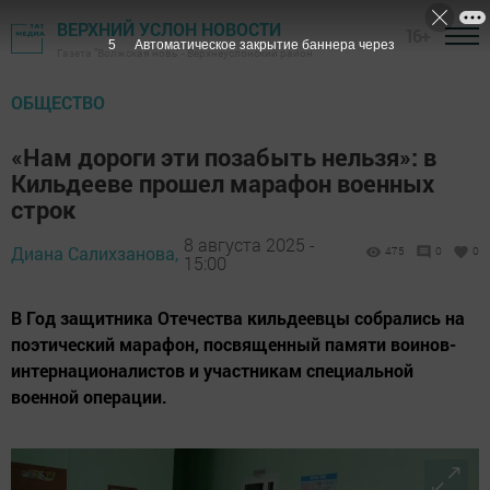
ВЕРХНИЙ УСЛОН НОВОСТИ
16+
3
Автоматическое закрытие баннера через
Газета "Волжская новь" - Верхнеуслонский район
ОБЩЕСТВО
«Нам дороги эти позабыть нельзя»: в
Кильдееве прошел марафон военных
строк
8 августа 2025 -
Диана Салихзанова,
475
0
0
15:00
В Год защитника Отечества кильдеевцы собрались на
поэтический марафон, посвященный памяти воинов-
интернационалистов и участникам специальной
военной операции.