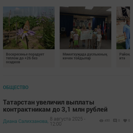
Воскресенье порадует
Мәмәтхуҗада дуслыкның
Районд
теплом до +26 без
көчен тойдылар
итә
осадков
ОБЩЕСТВО
Татарстан увеличил выплаты
контрактникам до 3,1 млн рублей
8 августа 2025 -
Диана Салихзанова,
450
0
0
12:00