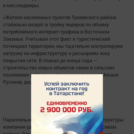
и мессенджеры.
«Жители населенных пунктов Тукаевского района
стабильно входят в тройку лидеров по объему
потребляемого интернет-трафика в Восточном
Закамье. Учитывая этот факт и туристический
потенциал территории, мы тщательно контролируем
нагрузку на инфраструктуру и расширяем зону
покрытия сети. В планах до конца года —
строительство новых объектов связи в сельских
поселениях района», — прокомментировал Михаил
Русинов, директор МегаФона в Татарстане.
Параллельно с развитием сельской инфраструктуры
компания уделила внимание и дачным массивам
района. Для пользователей стали доступны как