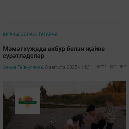
ЮГАРЫ ОСЛАН. ТАТАРЧА
Мәмәтхуҗада акбур белән җәйне
сүрәтләделәр
Зөһрә Гайнуллина,
8 августа 2025 - 14:31
721
0
0