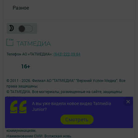
Разное
Телефон АО «ТАТМЕДИА»:
(843) 222 09 84
16+
© 2011 - 2026. Филиал АО "ТАТМЕДИА" "Верхний Услон Медиа". Все
права защищены.
© ТАТМЕДИА. Все материалы, размещенные на сайте, защищены
законом.
Перепечатка, воспроизведение и распространение в любом объеме
А вы уже видели новое видео Tatmedia
информации,
Junior?
размещенной на сайте, возможна только с письменного согласия
Cмотреть
редакций СМИ.
При поддержке Республиканского агентства по печати и массовым
коммуникациям.
Наименование СМИ: Волжская новь