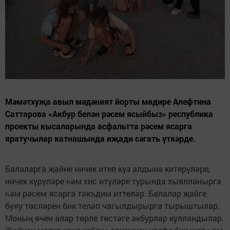
Мәмәтхуҗа авыл мәдәният йорты мөдире Алефтина
Саттарова «Акбур белән рәсем ясыйбыз» республика
проекты кысаларында асфальтта рәсем ясарга
яратучылар катнашында иҗади сәгать үткәрде.
Балаларга җәйне ничек итеп күз алдына китерүләре,
ничек күрүләре һәм хис итүләре турында хыялланырга
һәм рәсем ясарга тәкъдим иттеләр. Балалар җәйге
буяу төсләрен бик теләп чагылдырырга тырыштылар.
Моның өчен алар төрле төстәге акбурлар кулландылар.