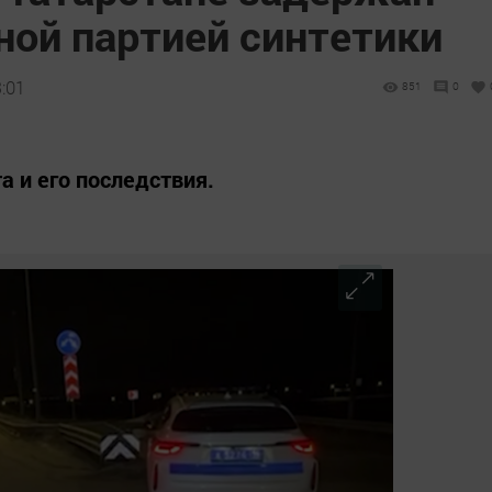
ной партией синтетики
:01
851
0
а и его последствия.