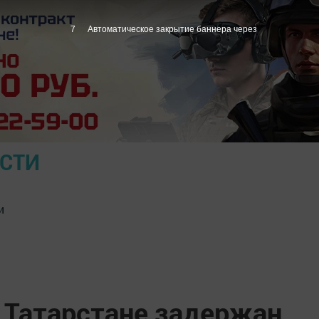
5
Автоматическое закрытие баннера через
ОСТИ
и
в Татарстане задержан