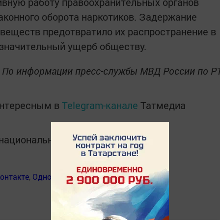
ивную работу правоохранительных органов
аконного оборота наркотиков. Задержание
 веществ предотвратило их распространение в
и значительный ущерб обществу.
По информации пресс-службы МВД России по Р
интересным в
Telegram-канале
Татмедиа
в национальном мессенджере MАХ:
онтакте
,
Одноклассники
,
Дзен