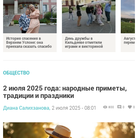
История спасения в
День дружбы в
Август 
Верхнем Услоне: она
Кильдееве отметили
переме
приехала сказать спасибо
играми и викториной
ОБЩЕСТВО
2 июля 2025 года: народные приметы,
традиции и праздники
Диана Салихзанова,
2 июля 2025 - 08:01
800
0
0