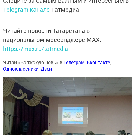
Следите за самым важным и интересным в
Telegram-канале
Татмедиа
Читайте новости Татарстана в
национальном мессенджере MАХ:
https://max.ru/tatmedia
Читай «Волжскую новь» в
Телеграм
,
Вконтакте
,
Одноклассники
,
Дзен