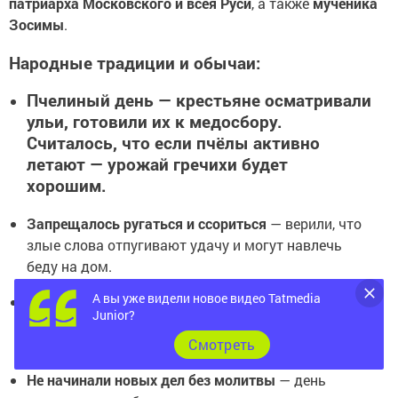
патриарха Московского и всея Руси
, а также
мученика
Зосимы
.
Народные традиции и обычаи:
Пчелиный день
— крестьяне осматривали
ульи, готовили их к медосбору.
Считалось, что если пчёлы активно
летают — урожай гречихи будет
хорошим.
Запрещалось ругаться и ссориться
— верили, что
злые слова отпугивают удачу и могут навлечь
беду на дом.
А вы уже видели новое видео Tatmedia
Девушки гадали на суженого
— перед сном клали
Junior?
под подушку пучок травы, чтобы приснился
Cмотреть
будущий жених.
Не начинали новых дел без молитвы
— день