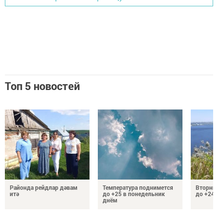
Топ 5 новостей
Районда рейдлар дәвам
Температура поднимется
Вторник
итә
до +25 в понедельник
до +24 
днём