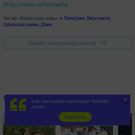
https://max.ru/tatmedia
Читай «Волжскую новь» в
Телеграм
,
Вконтакте
,
Одноклассники
,
Дзен
Перейти на страницу новости
Топ 5 новостей
А вы уже видели новое видео Tatmedia
Junior?
Cмотреть