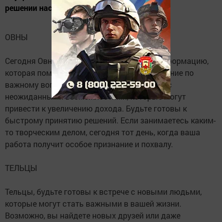
решении насущных проблем.
ОВНЫ
Сегодня Овны смогут получить важную информацию,
которая поможет принять правильное решение по
важному вопросу. Вы можете столкнуться с
неожиданными возможностями, которые могут
привести к увеличению дохода. Будьте готовы к
быстрому принятию решений. Если занимаетесь каким-
то творческим делом, сегодня тот день, когда ваша
работа получит особое признание и похвалу.
ТЕЛЬЦЫ
Тельцы, будьте готовы к встрече с новыми людьми,
которые могут стать важными в вашей жизни.
Возможно, вы найдете новых друзей или даже