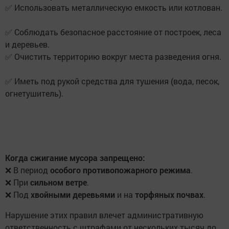
✅ Использовать металлическую емкость или котлован.
✅ Соблюдать безопасное расстояние от построек, леса
и деревьев.
✅ Очистить территорию вокруг места разведения огня.
✅ Иметь под рукой средства для тушения (вода, песок,
огнетушитель).
Когда сжигание мусора запрещено:
❌ В период
особого противопожарного режима
.
❌ При
сильном ветре
.
❌ Под
хвойными деревьями
и на
торфяных почвах
.
Нарушение этих правил влечет административную
ответственность с штрафами от нескольких тысяч до