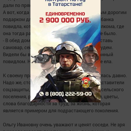
дали по прянику.
А вот, когда Ольге исполнилось 20 лет, самым дорогим
подарком для нее были полбуханки хлеба и банка
повидла, которую вручили сотрудники Исполкома, где
она тогда работала. Других-то подарков и не было.
- В обед домой бегу и с порога кричу: мама, ставь
самовар, сейчас день рождения отмечать будем.
Видели бы вы, как ели мы этот хлеб, намазанный
повидлом. Ничего за всю жизнь я вкуснее не ела.
К своему празднику Ольга Ивановна готовилась давно.
Надо же, столько гостей: глава района, представители
соцзащиты, коммунхоза, совета ветеранов, сельского
поселения, родные, соседи, друзья. Подарки, цветы,
слова благодарности за труд, за жизнь, которая
является примером для подрастающего поколения.
Ольгу Ивановну очень уважают и ценят соседи. Не зря