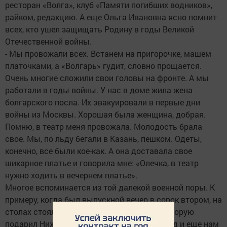
ресторан «Волга», клуб «Памяти погибших водников»,
райком, редакцию. А еще Ольга Ивановна ясно помнит
всех, кто ушел защищать Родину в годы Великой
Отечественной войны.
- Мы провожали всех. Встанем на пригорочке, машем
платочками, а «Волгарь» гудит, словно прощается.
Очень многие сложили свои головы на фронте. А мы
работали в годы вой­ны. У нас в доме жила жена
болгарского посла. Их эвакуировали в первые дни
войны из Москвы. Хорошая была женщина, добрая.
Помню, в театр меня провожала. Молодость брала
свое. Мы, по льду бегали в Казань, пешком. Одеты,
конечно, все были кое-как. А она доставала свое
шикарное платье и говорила мне: «Олечка, в театр
нужно ходить в вечернем платье».
Многое вспоминается из той далекой военной поры. К
примеру, когда был выпускной вечер в сорок втором, на
столах стояли ситро, квашеная капуста, которую
подарил Нижнеуслонский консервный завод и еще нам