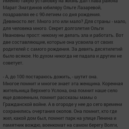
Именно такую установку на жизнь дал глава района
Марат Зиатдинов юбиляру Ольге Лазаревой,
поздравляя ее с 90-летием со дня рождения.
Девяносто лет. Много это или мало? Для страны - мало,
для человека много. Секрет долголетия Ольги
Ивановны прост: никому не делать зла и работать. Вот
две составляющие, которые она усвоила от своих
родителей с самого рождения. За девять десятилетий
было всякое. Но духом никогда не падала и другим не
советует.
- А, до 100 постараюсь дожить, - шутит она.
Многое помнит и многое знает эта женщина. Коренная
жительница Верхнего Услона, она помнит наше село
еще довоенным, помнит рассказы мамы о
Гражданской войне. А в огороде у нее до сего времени
сохранились очертания окопов. Она помнит, кто где
жил, какой дом был, помнит парк на улице Ленина и
памятник вождю, военкомат на самом берегу Волги,