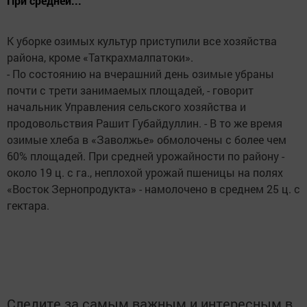
При средней...
К уборке озимых культур приступили все хозяйства
района, кроме «Таткрахмалпатоки».
- По состоянию на вчерашний день озимые убраны
почти с трети занимаемых площадей, - говорит
начальник Управления сельского хозяйства и
продовольствия Рашит Губайдуллин. - В то же время
озимые хлеба в «Заволжье» обмолочены с более чем
60% площадей. При средней урожайности по району -
около 19 ц. с га., неплохой урожай пшеницы на полях
«Восток Зернопродукта» - намолочено в среднем 25 ц. с
гектара.
Следите за самым важным и интересным в