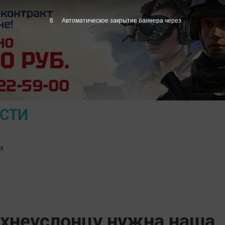
5
Автоматическое закрытие баннера через
ОСТИ
и
хнеуслонцу нужна наша