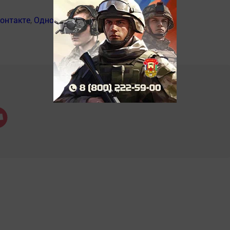
онтакте
,
Одноклассники
,
Дзен