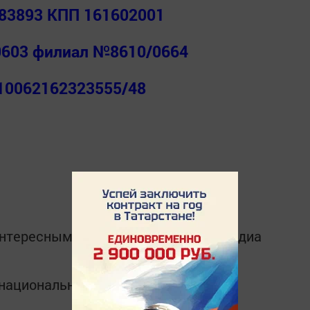
83893 КПП 161602001
 0603 филиал №8610/0664
10062162323555/48
интересным в
Telegram-канале
Татмедиа
в национальном мессенджере MАХ: