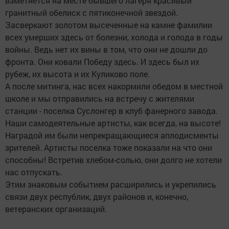
взметнется на месте бывшего лагеря красивый
гранитный обелиск с пятиконечной звездой.
Засверкают золотом высеченные на камне фамилии
всех умерших здесь от болезни, холода и голода в годы
войны. Ведь нет их вины в том, что они не дошли до
фронта. Они ковали Победу здесь. И здесь был их
рубеж, их высота и их Куликово поле.
А после митинга, нас всех накормили обедом в местной
школе и мы отправились на встречу с жителями
станции - поселка Суслонгер в клуб фанерного завода.
Наши самодеятельные артисты, как всегда, на высоте!
Наградой им были непрекращающиеся аплодисменты
зрителей. Артисты поселка тоже показали на что они
способны! Встретив хлебом-солью, они долго не хотели
нас отпускать.
Этим знаковым событием расширились и укрепились
связи двух республик, двух районов и, конечно,
ветеранских организаций.