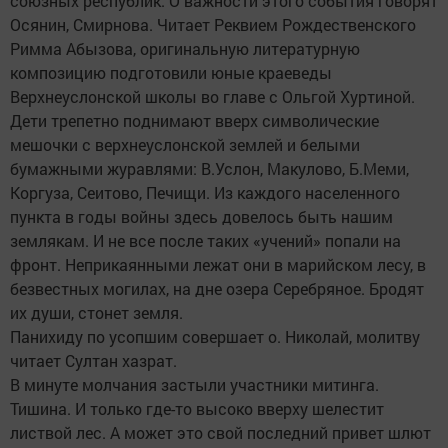
союзных республик. О важности этого события говорят
Осянин, Смирнова. Читает Реквием Рождественского
Римма Абызова, оригинальную литературную
композицию подготовили юные краеведы
Верхнеуслонской школы во главе с Ольгой Хуртиной.
Дети трепетно поднимают вверх символические
мешочки с верхнеуслонской землей и белыми
бумажными журавлями: В.Услон, Макулово, Б.Меми,
Коргуза, Сеитово, Печищи. Из каждого населенного
пункта в годы войны здесь довелось быть нашим
землякам. И не все после таких «учений» попали на
фронт. Неприкаянными лежат они в марийском лесу, в
безвестных могилах, на дне озера Серебряное. Бродят
их души, стонет земля.
Панихиду по усопшим совершает о. Николай, молитву
читает Султан хазрат.
В минуте молчания застыли участники митинга.
Тишина. И только где-то высоко вверху шелестит
листвой лес. А может это свой последний привет шлют