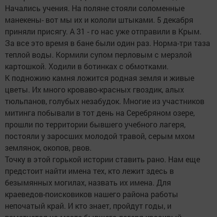
Начались учения. На поляне стояли соломенные
манекены- вот мы их и кололи штыками. 5 декабря
приняли присягу. А 31 - го нас уже отправили в Крым.
За все это время в бане были один раз. Норма-три таза
теплой воды. Кормили супом перловым с мерзлой
картошкой. Ходили в ботинках с обмотками.
К подножию камня ложится родная земля и живые
цветы. Их много кроваво-красных гвоздик, алых
тюльпанов, голубых незабудок. Многие из участников
митинга побывали в тот день на Серебряном озере,
прошли по территории бывшего учебного лагеря,
постояли у заросших молодой травой, серым мхом
землянок, окопов, рвов.
Точку в этой горькой истории ставить рано. Нам еще
предстоит найти имена тех, кто лежит здесь в
безымянных могилах, назвать их имена. Для
краеведов-поисковиков нашего района работы
непочатый край. И кто знает, пройдут годы, и