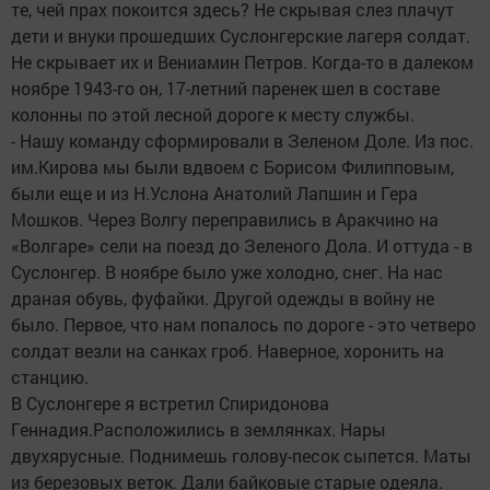
те, чей прах покоится здесь? Не скрывая слез плачут
дети и внуки прошедших Суслонгерские лагеря солдат.
Не скрывает их и Вениамин Петров. Когда-то в далеком
ноябре 1943-го он, 17-летний паренек шел в составе
колонны по этой лесной дороге к месту службы.
- Нашу команду сформировали в Зеленом Доле. Из пос.
им.Кирова мы были вдвоем с Борисом Филипповым,
были еще и из Н.Услона Анатолий Лапшин и Гера
Мошков. Через Волгу переправились в Аракчино на
«Волгаре» сели на поезд до Зеленого Дола. И оттуда - в
Суслонгер. В ноябре было уже холодно, снег. На нас
драная обувь, фуфайки. Другой одежды в войну не
было. Первое, что нам попалось по дороге - это четверо
солдат везли на санках гроб. Наверное, хоронить на
станцию.
В Суслонгере я встретил Спиридонова
Геннадия.Расположились в землянках. Нары
двухярусные. Поднимешь голову-песок сыпется. Маты
из березовых веток. Дали байковые старые одеяла.