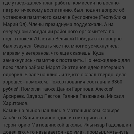
где утверждался план работы комиссии по военно-
патриотическому воспитанию, был поднят вопрос об
установке памятного камня в Суслонгере (Республика
Марий Эл). Члены президиума поддержали. А на
очередном заседании районного оргкомитета по
подготовке к 70-летию Великой Победы этот вопрос
был озвучен. Сказать честно, многие усмехнулись:
маразм у ветеранов, что еще скажешь! Куда
замахнулись - памятник поставить. Но неожиданно для
всех глава района Марат Зиатдинов идею ветеранов
одобрил. В зале нашлись и те, кто сказал твердо: дело
хорошее - поможем. Пожертвования составили 3360
рублей. Помогли также Дания Гарипова, Алексей
Архиреев, Эдуард Пестов, Галина Разживина, Михаил
Харитонов.
Камни на выбор нашлись в Матюшинском карьере.
Альберт Залялетдинов один из них привез на
территорию Матюшинской школы. Ильгизар Гадельшин
довел его, что называется «до ума», промыл, чуть-чуть