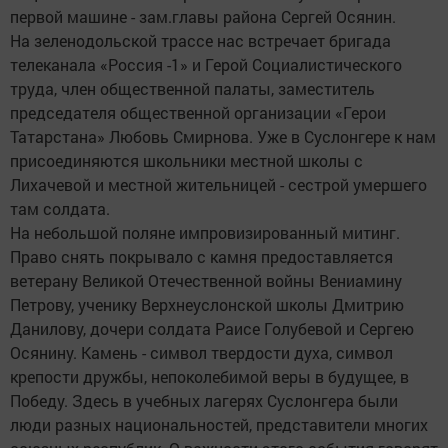
первой машине - зам.главы района Сергей Осянин.
На зеленодольской трассе нас встречает бригада
телеканала «Россия -1» и Герой Социалистического
труда, член общественной палаты, заместитель
председателя общественной организации «Герои
Татарстана» Любовь Смирнова. Уже в Суслонгере к нам
присоединяются школьники местной школы с
Лихачевой и местной жительницей - сестрой умершего
там солдата.
На небольшой поляне импровизированный митинг.
Право снять покрывало с камня предоставляется
ветерану Великой Отечественной войны Вениамину
Петрову, ученику Верхнеуслонской школы Дмитрию
Данилову, дочери солдата Раисе Голубевой и Сергею
Осянину. Камень - символ твердости духа, символ
крепости дружбы, непоколебимой веры в будущее, в
Победу. Здесь в учебных лагерях Суслонгера были
люди разных национальностей, представители многих