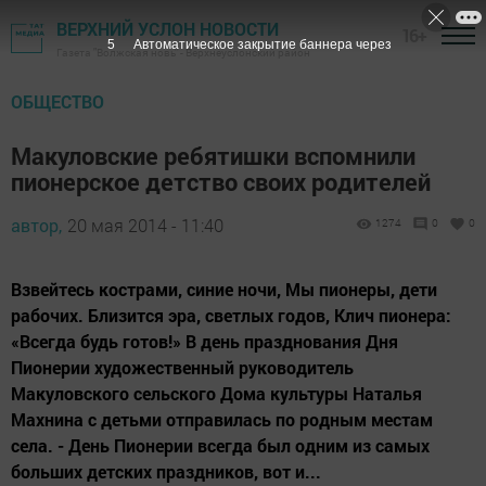
ВЕРХНИЙ УСЛОН НОВОСТИ
16+
4
Автоматическое закрытие баннера через
Газета "Волжская новь" - Верхнеуслонский район
ОБЩЕСТВО
Макуловские ребятишки вспомнили
пионерское детство своих родителей
автор,
20 мая 2014 - 11:40
1274
0
0
Взвейтесь кострами, синие ночи, Мы пионеры, дети
рабочих. Близится эра, светлых годов, Клич пионера:
«Всегда будь готов!» В день празднования Дня
Пионерии художественный руководитель
Макуловского сельского Дома культуры Наталья
Махнина с детьми отправилась по родным местам
села. - День Пионерии всегда был одним из самых
больших детских праздников, вот и...