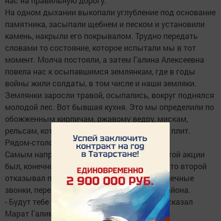
нас на правильную дорогу.
На одном дыхании выкопали углубление под основание
памятника, засыпали щебнем и песком и установили
камень, накрыли его покрывалом. Трудно передать
словами то состояние, которое испытали мы в тот
момент. Молча постояли, а затем Галина Алексеевна
повела нас к осыпавшимся землянкам, где в годы
войны жили солдаты, в том числе и наши земляки.
Землянки заросли травой, осыпались, вокруг поднялся
молодой лес. Вот бывшая кухня. Это мы определили по
обожженным кирпичам, ржавому ведру, мискам,
рельсам, которые служили основанием для плит.
Рядом-столовая, далее землянки, казармы.
Самым напряженным для организаторов этой акции
был, конечно, вечер с 15 на 16 мая. То один, то второй
отказывал предоставить транспорт. Бесконечные
звонки, переговоры. И снова помог глава района.
- Будут тебе утром две легковые машины, - сказал
Марат Галимзянович.