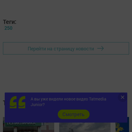
Теги:
250
Перейти на страницу новости
А вы уже видели новое видео Tatmedia
Топ 5 новостей
Junior?
Cмотреть