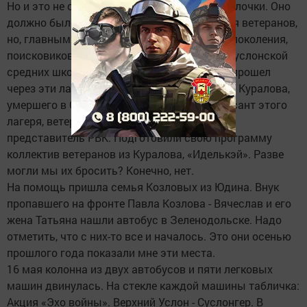
Но и это не спасало. Мероприятие не для галочки. Оно
должно было стать знаковым не только для ветеранов,
но, главным образом, для подрастающего поколения,
поисковиков. Ученики Макуловской, Верхнеуслонской
средних школ, внуки тех, кто в годы войны прошел
через эти лагеря, дочь Леонида Голубева из Куралова,
умершего в Суслонгере, Раиса, бывший курсант этого
лагеря, ветеран войны - Вениамин Петров,
представитель РВК. Подготовили свою программу
коллектив ветеранов из Куралова, «Иделькэй». Разве
могли мы их бросить? Конечно, нет.
На помощь пришла семья Козловых из Юдина. Внук
пропавшего на фронте Павла Козлова - Вячеслав и его
жена Татьяна нашли автобус в Зеленодольске. Надо
отметить, что с них-то все и началось. Это они осенью
прошлого года показали мне эти места.
16 мая колонна из двух автобусов и пяти легковых
машин двинулась. На стекле каждой машины табличка:
Акция «Эхо войны». Верхний Услон - Суслонгер. В