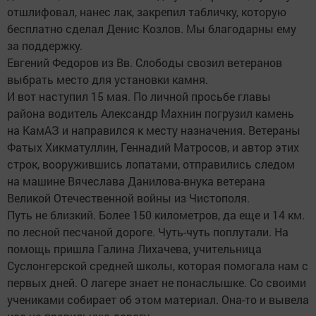
отшлифовал, нанес лак, закрепил табличку, которую
бесплатно сделал Денис Козлов. Мы благодарны ему
за поддержку.
Евгений Федоров из Вв. Слободы свозил ветеранов
выбрать место для установки камня.
И вот наступил 15 мая. По личной просьбе главы
района водитель Александр Махнин погрузил камень
на КамАЗ и направился к месту назначения. Ветераны
Фатых Хикматуллин, Геннадий Матросов, и автор этих
строк, вооружившись лопатами, отправились следом
на машине Вячеслава Данилова-внука ветерана
Великой Отечественной войны из Чистополя.
Путь не близкий. Более 150 километров, да еще и 14 км.
по лесной песчаной дороге. Чуть-чуть поплутали. На
помощь пришла Галина Лихачева, учительница
Суслонгерской средней школы, которая помогала нам с
первых дней. О лагере знает не понаслышке. Со своими
учениками собирает об этом материал. Она-то и вывела