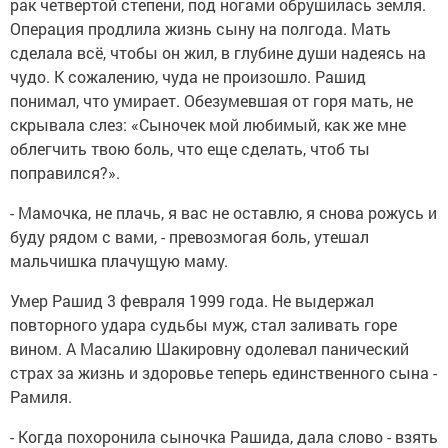
рак четвертой степени, под ногами обрушилась земля.
Операция продлила жизнь сыну на полгода. Мать
сделала всё, чтобы он жил, в глубине души надеясь на
чудо. К сожалению, чуда не произошло. Рашид
понимал, что умирает. Обезумевшая от горя мать, не
скрывала слез: «Сыночек мой любимый, как же мне
облегчить твою боль, что еще сделать, чтоб ты
поправился?».
- Мамочка, не плачь, я вас не оставлю, я снова рожусь и
буду рядом с вами, - превозмогая боль, утешал
мальчишка плачущую маму.
Умер Рашид 3 февраля 1999 года. Не выдержал
повторного удара судьбы муж, стал заливать горе
вином. А Масалию Шакировну одолевал панический
страх за жизнь и здоровье теперь единственного сына -
Рамиля.
- Когда похоронила сыночка Рашида, дала слово - взять