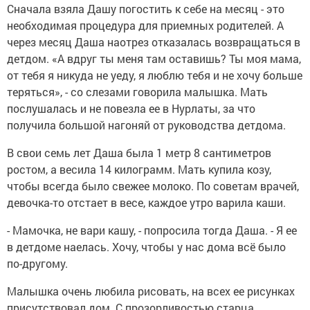
Сначала взяла Дашу погостить к себе на месяц - это
необходимая процедура для приемных родителей. А
через месяц Даша наотрез отказалась возвращаться в
детдом. «А вдруг ты меня там оставишь? Ты моя мама,
от тебя я никуда не уеду, я люблю тебя и не хочу больше
теряться», - со слезами говорила малышка. Мать
послушалась и не повезла ее в Нурлаты, за что
получила большой нагоняй от руководства детдома.
В свои семь лет Даша была 1 метр 8 сантиметров
ростом, а весила 14 килограмм. Мать купила козу,
чтобы всегда было свежее молоко. По советам врачей,
девочка-то отстает в весе, каждое утро варила каши.
- Мамочка, не вари кашу, - попросила тогда Даша. - Я ее
в детдоме наелась. Хочу, чтобы у нас дома всё было
по-другому.
Малышка очень любила рисовать, на всех ее рисунках
присутствовал дом. С прозорливостью старца