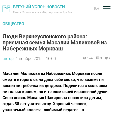
ВЕРХНИЙ УСЛОН НОВОСТИ
16+
Газета "Волжская новь" - Верхнеуслонский район
ОБЩЕСТВО
Люди Верхнеуслонского района:
приемная семья Масалии Маликовой из
Набережных Моркваш
автор,
1 ноября 2015 - 10:00
1340
0
0
Масалия Маликова из Набережных Моркваш после
смерти второго сына дала себе слово, что возьмет и
воспитает ребенка из детдома. Поделится с малышом
не только кровом, но и теплом своей израненной души.
Свою жизнь Масалия Шакировна посвятила детям,
отдав 38 лет учительству. Хороший человек,
уважаемый коллега, любимый педагог - в