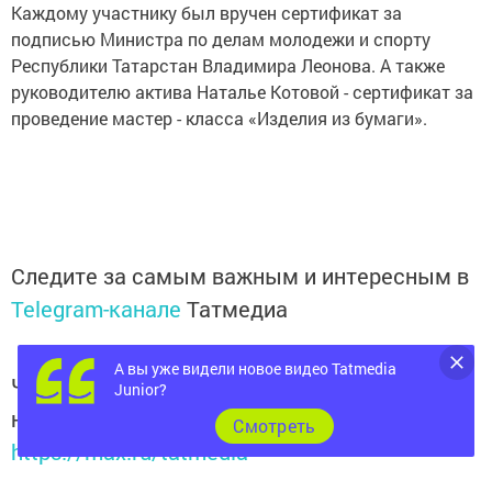
Каждому участнику был вручен сертификат за
подписью Министра по делам молодежи и спорту
Республики Татарстан Владимира Леонова. А также
руководителю актива Наталье Котовой - сертификат за
проведение мастер - класса «Изделия из бумаги».
Следите за самым важным и интересным в
Telegram-канале
Татмедиа
А вы уже видели новое видео Tatmedia
Читайте новости Татарстана в
Junior?
национальном мессенджере MАХ:
Cмотреть
https://max.ru/tatmedia