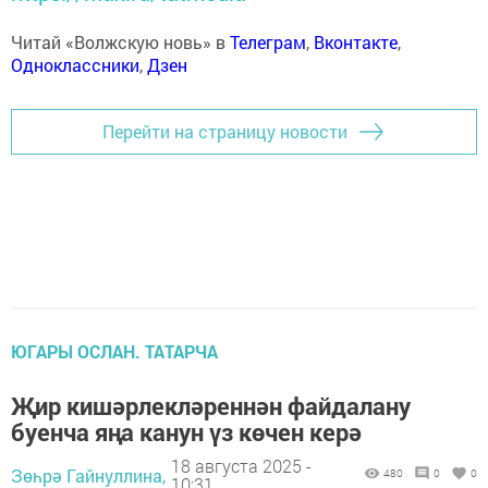
Читай «Волжскую новь» в
Телеграм
,
Вконтакте
,
Одноклассники
,
Дзен
Перейти на страницу новости
ЮГАРЫ ОСЛАН. ТАТАРЧА
Җир кишәрлекләреннән файдалану
буенча яңа канун үз көчен керә
18 августа 2025 -
Зөһрә Гайнуллина,
480
0
0
10:31