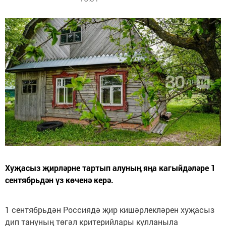
Хуҗасыз җирләрне тартып алуның яңа кагыйдәләре 1
сентябрьдән үз көченә керә.
1 сентябрьдән Россиядә җир кишәрлекләрен хуҗасыз
дип тануның төгәл критерийлары кулланыла