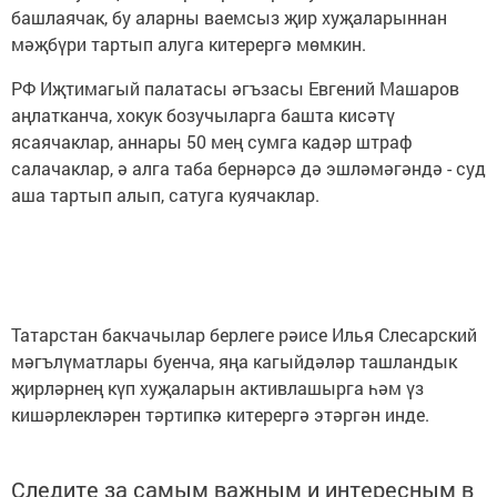
башлаячак, бу аларны ваемсыз җир хуҗаларыннан
мәҗбүри тартып алуга китерергә мөмкин.
РФ Иҗтимагый палатасы әгъзасы Евгений Машаров
аңлатканча, хокук бозучыларга башта кисәтү
ясаячаклар, аннары 50 мең сумга кадәр штраф
салачаклар, ә алга таба бернәрсә дә эшләмәгәндә - суд
аша тартып алып, сатуга куячаклар.
Татарстан бакчачылар берлеге рәисе Илья Слесарский
мәгълүматлары буенча, яңа кагыйдәләр ташландык
җирләрнең күп хуҗаларын активлашырга һәм үз
кишәрлекләрен тәртипкә китерергә этәргән инде.
Следите за самым важным и интересным в