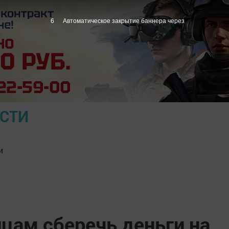
5
Автоматическое закрытие баннера через
ОСТИ
и
цам сберечь деньги на