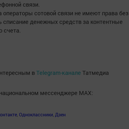
ефонной связи.
а операторы сотовой связи не имеют права без
ь списание денежных средств за контентные
о счета.
интересным в
Telegram-канале
Татмедиа
в национальном мессенджере MАХ:
онтакте
,
Одноклассники
,
Дзен