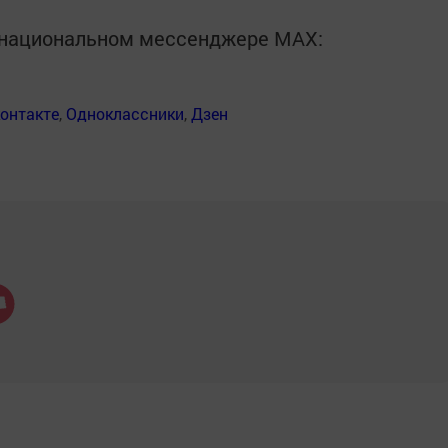
в национальном мессенджере MАХ:
онтакте
,
Одноклассники
,
Дзен