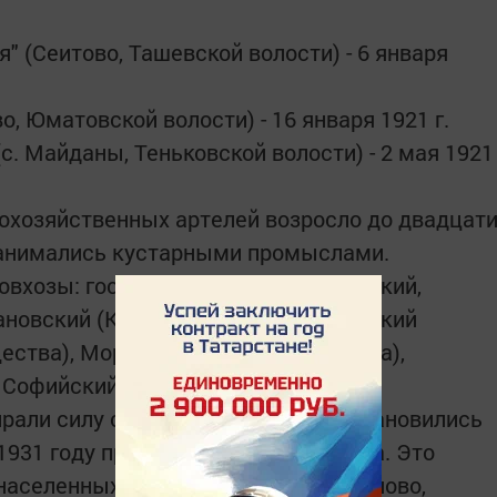
" (Сеитово, Ташевской волости) - 6 января
во, Юматовской волости) - 16 января 1921 г.
(с. Майданы, Теньковской волости) - 2 мая 1921
кохозяйственных артелей возросло до двадцат
 занимались кустарными промыслами.
совхозы: государственные (Кураловский,
ановский (Кантземотдела), Юматовский
ества), Морквашский (Педтехникума),
Софийский (Шеланга, ГПУ).
ирали силу сельские Советы. Они становились
 1931 году проживало 44474 человека. Это
населенных пунктов Вязовые, Мизиново,