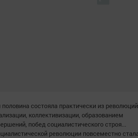
я половина состояла практически из революций
иализации, коллективизации, образованием
вершений, побед социалистического строя...
оциалистической революции повсеместно стал