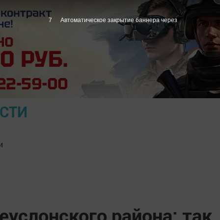
6
Автоматическое закрытие баннера через
ОСТИ
и
услонского района: так