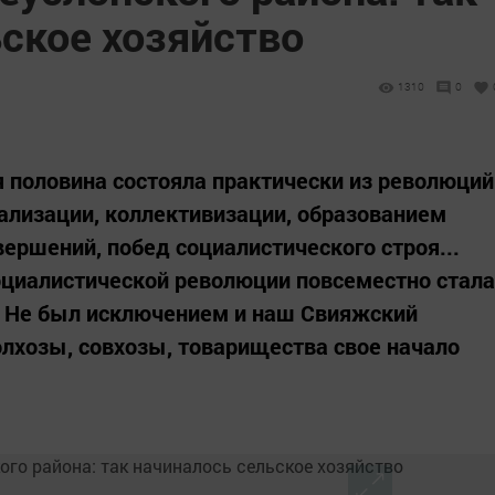
ское хозяйство
1310
0
я половина состояла практически из революций
иализации, коллективизации, образованием
вершений, побед социалистического строя...
оциалистической революции повсеместно стала
. Не был исключением и наш Свияжский
олхозы, совхозы, товарищества свое начало