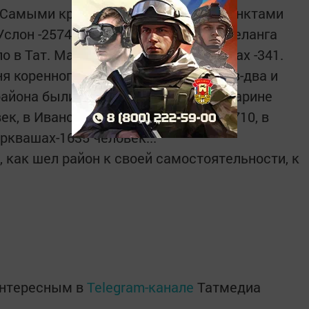
). Самыми крупными населенными пунктами
слон -2574, Верхний Услон - 2372, Шеланга
о в Тат. Макулове - 301, Янги-Болгарах -341.
я коренного населения осталось раз-два и
 района были многолюдными. Так в Харине
, в Ивановском -1790, в Каинках - 710, в
рквашах-1635 человек...
 как шел район к своей самостоятельности, к
интересным в
Telegram-канале
Татмедиа