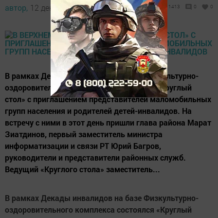
автор,
12 декабря 2015 - 11:08
1413
0
0
В рамках Декады инвалидов на базе Физкультурно-
оздоровительного комплекса состоялся «Круглый
стол» с приглашением представителей маломобильных
групп населения и родителей детей-инвалидов. На
встречу с ними в этот день пришли глава района Марат
Зиатдинов, первый заместитель министра
информатизации и связи РТ Юрий Багров,
руководители и представители районных служб.
Ведущий «Круглого стола» заместитель...
В рамках Декады инвалидов на базе Физкультурно-
оздоровительного комплекса состоялся «Круглый