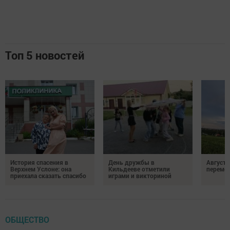
Топ 5 новостей
История спасения в
День дружбы в
Август 
Верхнем Услоне: она
Кильдееве отметили
переме
приехала сказать спасибо
играми и викториной
ОБЩЕСТВО