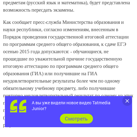
предметам (русский язык и математика), будет представлена
возможность пересдать экзамены.
Как сообщает пресс-служба Министерства образования и
науки республики, согласно изменениям, внесенным в
Порядок проведения государственной итоговой аттестации
по программам среднего общего образования, к сдаче ЕГЭ
осенью 2015 года допускаются: - обучающиеся, не
прошедшие по уважительной причине государственную
итоговую аттестацию по программам среднего общего
образования (ГИА) или получившие на ГИА
неудовлетворительные результаты более чем по одному
обязательному учебному предмету, либо получившие
повторно неудовлетворительный результат по одному из этих
А вы уже видели новое видео Tatmedia
предметов на ГИА в дополнительные сроки; - выпускники
Junior?
прошлых лет, изъявившие желание пересдать русский язык и
(или) математику (профильный уровень) для улучшения
Cмотреть
результатов.