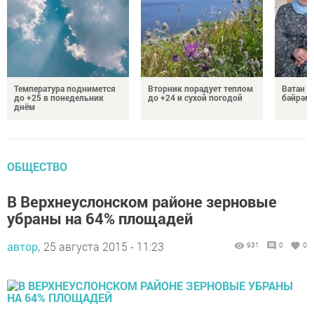
Температура поднимется
Вторник порадует теплом
Ватан 
до +25 в понедельник
до +24 и сухой погодой
бәйрәм
днём
ОБЩЕСТВО
В Верхнеуслонском районе зерновые
убраны на 64% площадей
автор,
25 августа 2015 - 11:23
931
0
0