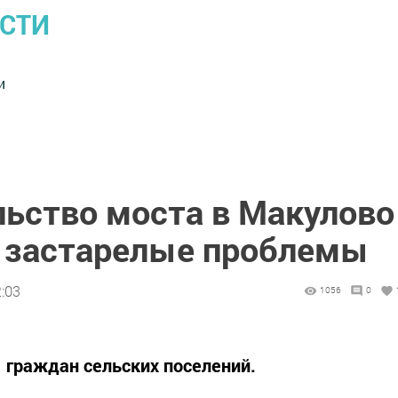
ОСТИ
и
льство моста в Макулово
 застарелые проблемы
2:03
1056
0
 граждан сельских поселений.