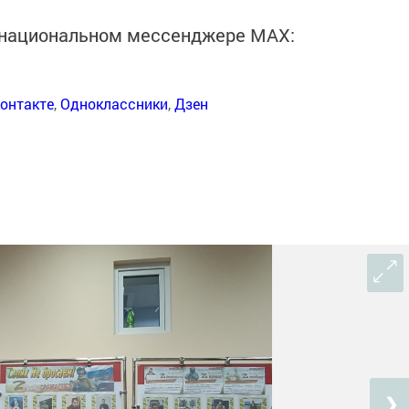
в национальном мессенджере MАХ:
онтакте
,
Одноклассники
,
Дзен
❯