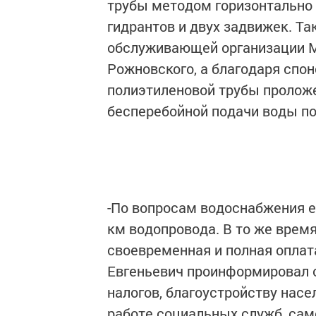
трубы методом горизонтально 
гидрантов и двух задвижек. Та
обслуживающей организации 
Рожновского, а благодаря спо
полиэтиленовой трубы проложе
бесперебойной подачи воды по
-По вопросам водоснабжения е
км водопровода. В то же врем
своевременная и полная оплата
Евгеньевич проинформировал о
налогов, благоустройству насе
работе социальных служб, са