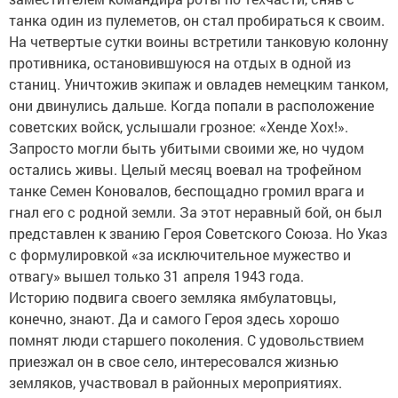
танка один из пулеметов, он стал пробираться к своим.
На четвертые сутки воины встретили танковую колонну
противника, остановившуюся на отдых в одной из
станиц. Уничтожив экипаж и овладев немецким танком,
они двинулись дальше. Когда попали в расположение
советских войск, услышали грозное: «Хенде Хох!».
Запросто могли быть убитыми своими же, но чудом
остались живы. Целый месяц воевал на трофейном
танке Семен Коновалов, беспощадно громил врага и
гнал его с родной земли. За этот неравный бой, он был
представлен к званию Героя Советского Союза. Но Указ
с формулировкой «за исключительное мужество и
отвагу» вышел только 31 апреля 1943 года.
Историю подвига своего земляка ямбулатовцы,
конечно, знают. Да и самого Героя здесь хорошо
помнят люди старшего поколения. С удовольствием
приезжал он в свое село, интересовался жизнью
земляков, участвовал в районных мероприятиях.