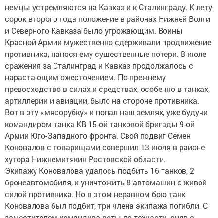
немцы устремляются на Кавказ и к Сталинграду. К лету
сорок второго года положение в районах Нижней Волги
и Северного Кавказа было угрожающим. Воины
Красной Армии мужественно сдерживали продвижение
противника, нанося ему существенные потери. В июле
сражения за Сталинград и Кавказ продолжалось с
нарастающим ожесточением. По-прежнему
превосходство в силах и средствах, особенно в танках,
артиллерии и авиации, было на стороне противника.
Вот в эту «мясорубку» и попал наш земляк, уже будучи
командиром танка КВ 15-ой танковой бригады 9-ой
Армии Юго-Западного фронта. Свой подвиг Семен
Коновалов с товарищами совершил 13 июля в районе
хутора Нижнемитякин Ростовской области.
Экипажу Коновалова удалось подбить 16 танков, 2
бронеавтомобиля, и уничтожить 8 автомашин с живой
силой противника. Но в этом неравном бою танк
Коновалова был подбит, три члена экипажа погибли. С
заместителем командира роты по техчасти, сняв с