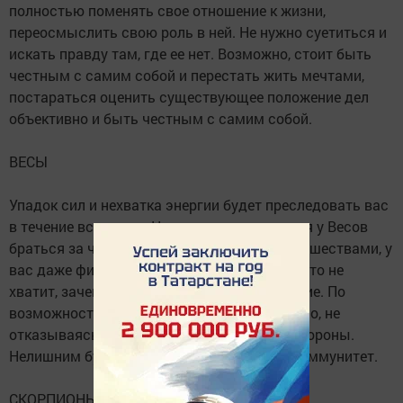
полностью поменять свое отношение к жизни,
переосмыслить свою роль в ней. Не нужно суетиться и
искать правду там, где ее нет. Возможно, стоит быть
честным с самим собой и перестать жить мечтами,
постараться оценить существующее положение дел
объективно и быть честным с самим собой.
ВЕСЫ
Упадок сил и нехватка энергии будет преследовать вас
в течение всего дня. Не самое лучшее время у Весов
браться за что-то новое. Повремените с новшествами, у
вас даже физических сил и настроения на это не
хватит, зачем изначально портить начинание. По
возможности день лучше провести пассивно, не
отказываясь от помощи и поддержки со стороны.
Нелишним будет дополнительно укрепить иммунитет.
СКОРПИОНЫ