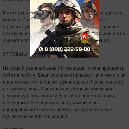
В этот день звезды говорят Скорпионам: насладитесь
жизнью. И неважно, в какой сфере вы сможете
получить удовольствие, на работе или дома, главное -
не отказывайте себе ни в чем. Сегодня никто и ничто не
сможет испортить вашего хорошего настроения.
СТРЕЛЬЦЫ
Не самый удачный день у Стрельцов, чтобы проявлять
себя на работе. Ваши усилия не приведут ни к чему, и их
вряд ли заметит и оценит руководство. Лучше попусту
не тратить силы. Постарайтесь больше внимания
сегодня уделить семье и близким, провести с ними
вечер дома. Не ссорьтесь по пустякам и не
предпринимайте ничего нового, сегодня не самое
лучшее время для начинаний.