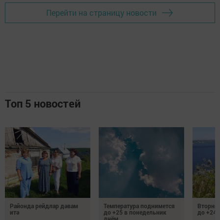
Перейти на страницу новости
Топ 5 новостей
Районда рейдлар дәвам
Температура поднимется
Вторник
итә
до +25 в понедельник
до +24 
днём