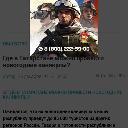
ОБЩЕСТВО
Где в Татарстане можно провести
новогодние каникулы?
автор,
26 декабря 2015 - 09:03
878
0
0
Ожидается, что на новогодние каникулы в нашу
республику приедут до 85 000 туристов из других
регионов России. Говоря о готовности республики к