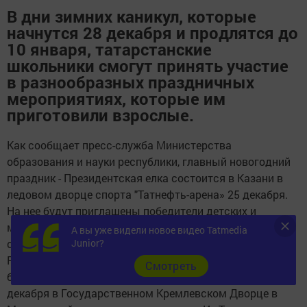
В дни зимних каникул, которые
начнутся 28 декабря и продлятся до
10 января, татарстанские
школьники смогут принять участие
в разнообразных праздничных
мероприятиях, которые им
приготовили взрослые.
Как сообщает пресс-служба Министерства
образования и науки республики, главный новогодний
праздник - Президентская елка состоится в Казани в
ледовом дворце спорта "Татнефть-арена» 25 декабря.
На нее будут приглашены победители детских и
молодежных творческих конкурсов, спортивных
А вы уже видели новое видео Tatmedia
Junior?
соревнований, фестивалей и олимпиад.
Республиканское новогоднее представление посетят
Cмотреть
более трех тысяч татарстанских школьников. 26
декабря в Государственном Кремлевском Дворце в