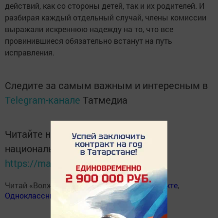
действий, как со стороны детей, так и их родителей. И
разбирая каждый отдельный случай, члены комиссии
выражали искреннюю надежду на то, что все
провинившиеся обязательно встанут на путь
исправления.
Следите за самым важным и интересным в
Telegram-канале
Татмедиа
Читайте новости Татарстана в
национальном мессенджере MАХ:
https://max.ru/tatmedia
Читай «Волжскую новь» в
Телеграм
,
Вконтакте
,
Одноклассники
,
Дзен