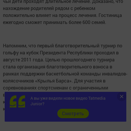
чьи дети проходят длительное лечение. Доказано, что
нахождение родителей рядом с ребенком
положительно влияет на процесс лечения. Гостиница
ежегодно сможет принимать более 600 семей.
Напомним, что первый благотворительный турнир по
гольфу на кубок Президента Республики проходил в
августе 2011 года. Целью прошлогоднего турнира
стала организация благотворительного взноса в
рамках поддержки баскетбольной команды инвалидов-
колясочников «Крылья Барса». Для участия в
соревнованиях спортсменам с ограниченными
возможностями были необходимы дорогостоящие
А вы уже видели новое видео Tatmedia
коляски. Тогда Рустам Минниханов вручил капитану
Junior?
команды чек на 300 тысяч рублей.
Cмотреть