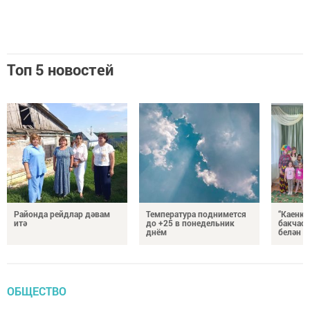
Топ 5 новостей
Районда рейдлар дәвам
Температура поднимется
“Каенка
итә
до +25 в понедельник
бакчасы
днём
белән б
ОБЩЕСТВО