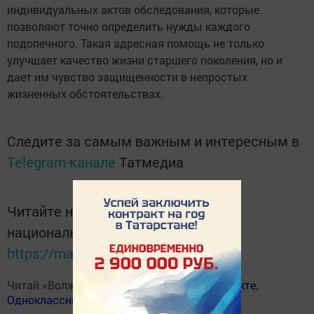
индивидуальных актов обследования, которые
позволяют точно определить нужды каждого
подопечного. Такая адресная помощь не только
улучшает качество жизни старшего поколения, но и
дает им чувство защищенности в непростых
жизненных обстоятельствах.
Следите за самым важным и интересным в
Telegram-канале
Татмедиа
Читайте новости Татарстана в
национальном мессенджере MАХ:
https://max.ru/tatmedia
Читай «Волжскую новь» в
Телеграм
,
Вконтакте
,
Одноклассники
,
Дзен