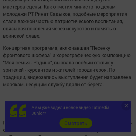
мастеров сцены. Как отметил министр по делам
молодежи РТ Ринат Садыков, подобные мероприятия
стали важной частью патриотического воспитания,
связывая поколения через искусство и память о
воинской славе.
Концертная программа, включавшая "Песенку
фронтового шофера" и хореографическую композицию
"Моя семья - Родина", вызвала особый отклик у
зрителей - курсантов и жителей города-героя. По
традиции, видеозапись выступления будет направлена
морякам, несущим службу вдали от берега.
А вы уже видели новое видео Tatmedia
Junior?
Параллельно в Форосе проходит юбилейная творческая
Cмотреть
смена движения, объединившая 210 одаренных детей