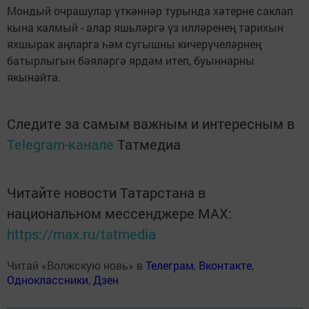
Мондый очрашулар үткәннәр турында хәтерне саклап
кына калмый - алар яшьләргә үз илләренең тарихын
яхшырак аңларга һәм сугышны кичерүчеләрнең
батырлыгын бәяләргә ярдәм итеп, буыннарны
якынайта.
Следите за самым важным и интересным в
Telegram-канале
Татмедиа
Читайте новости Татарстана в
национальном мессенджере MАХ:
https://max.ru/tatmedia
Читай «Волжскую новь» в
Телеграм
,
Вконтакте
,
Одноклассники
,
Дзен