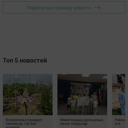
Перейти на страницу новости
Топ 5 новостей
Воскресенье порадует
Мәмәтхуҗада дуслыкның
Районд
теплом до +26 без
көчен тойдылар
итә
осадков