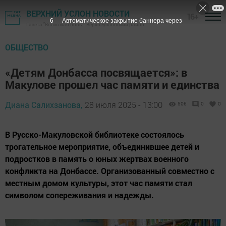
ВЕРХНИЙ УСЛОН НОВОСТИ
16+
5
Автоматическое закрытие баннера через
Газета "Волжская новь" - Верхнеуслонский район
ОБЩЕСТВО
«Детям Донбасса посвящается»: в
Макулове прошел час памяти и единства
Диана Салихзанова,
28 июля 2025 - 13:00
506
0
0
В Русско-Макуловской библиотеке состоялось
трогательное мероприятие, объединившее детей и
подростков в память о юных жертвах военного
конфликта на Донбассе. Организованный совместно с
местным домом культуры, этот час памяти стал
символом сопереживания и надежды.