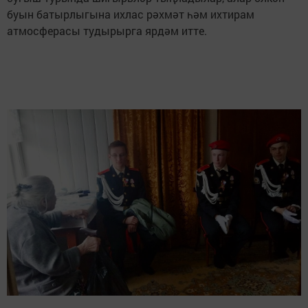
буын батырлыгына ихлас рәхмәт һәм ихтирам
атмосферасы тудырырга ярдәм итте.