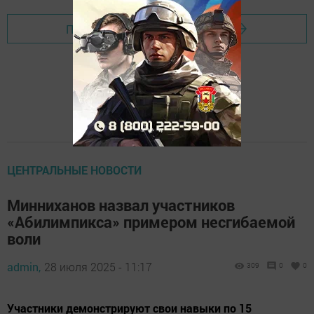
Перейти на страницу новости
ЦЕНТРАЛЬНЫЕ НОВОСТИ
Минниханов назвал участников
«Абилимпикса» примером несгибаемой
воли
admin,
28 июля 2025 - 11:17
309
0
0
Участники демонстрируют свои навыки по 15