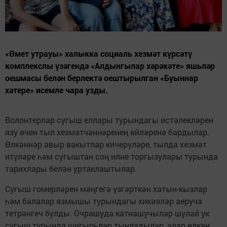
«Өмет утрауы» халыкка социаль хезмәт күрсәтү
комплекслы үзәгендә «Алдынгылар хәрәкәте» яшьләр
оешмасы белән берлектә оештырылган «Буыннар
хәтере» исемле чара узды.
Волонтерлар сугыш еллары турындагы истәлекләрен
язу өчен тыл хезмәтчәннәренең өйләренә бардылар.
Өлкәннәр авыр вакытлар кичерүләре, тылда хезмәт
итүләре һәм сугыштан соң илне торгызулары турында
тарихлары белән уртаклаштылар.
Сугыш гомерләрен мәңгегә үзгәрткән хатын-кызлар
һәм балалар язмышы турындагы хикәяләр аеруча
тетрәнгеч булды. Очрашуда катнашучылар шулай ук
сугыш турында шигырьләр тыңладылар, алар өлкән