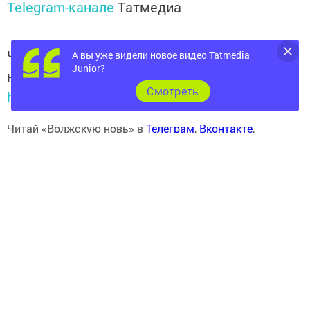
Telegram-канале
Татмедиа
Читайте новости Татарстана в
А вы уже видели новое видео Tatmedia
Junior?
национальном мессенджере MАХ:
Cмотреть
https://max.ru/tatmedia
Читай «Волжскую новь» в
Телеграм
,
Вконтакте
,
Одноклассники
,
Дзен
Теги:
250
Перейти на страницу новости