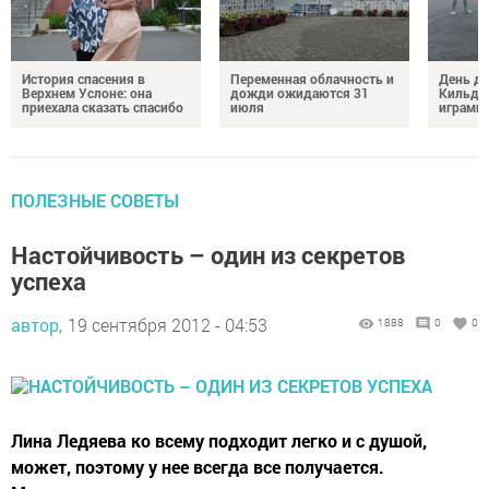
История спасения в
Переменная облачность и
День д
Верхнем Услоне: она
дожди ожидаются 31
Кильде
приехала сказать спасибо
июля
играми 
ПОЛЕЗНЫЕ СОВЕТЫ
Настойчивость – один из секретов
успеха
автор,
19 сентября 2012 - 04:53
1888
0
0
Лина Ледяева ко всему подходит легко и с душой,
может, поэтому у нее всегда все получается.